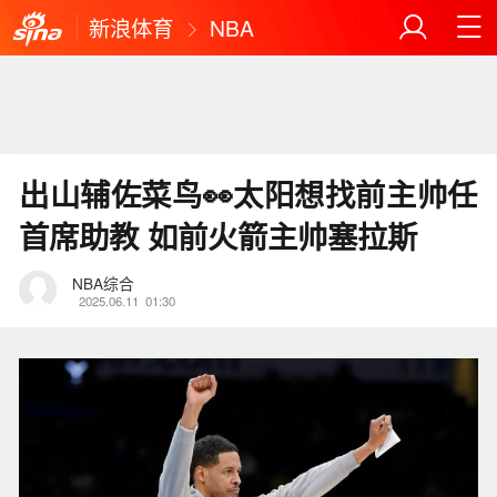
新浪体育
NBA
出山辅佐菜鸟👀太阳想找前主帅任
首席助教 如前火箭主帅塞拉斯
NBA综合
2025.06.11
01:30