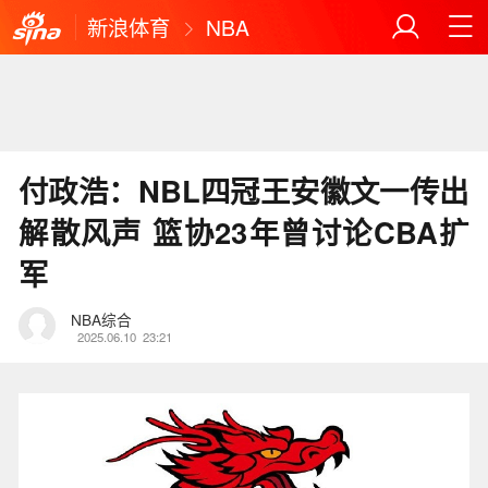
新浪体育
NBA
付政浩：NBL四冠王安徽文一传出
解散风声 篮协23年曾讨论CBA扩
军
NBA综合
2025.06.10
23:21