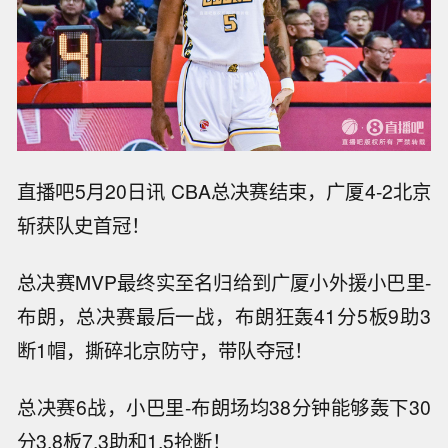
直播吧5月20日讯 CBA总决赛结束，广厦4-2北京
斩获队史首冠！
总决赛MVP最终实至名归给到广厦小外援小巴里-
布朗，总决赛最后一战，布朗狂轰41分5板9助3
断1帽，撕碎北京防守，带队夺冠！
总决赛6战，小巴里-布朗场均38分钟能够轰下30
分3.8板7.3助和1.5抢断！