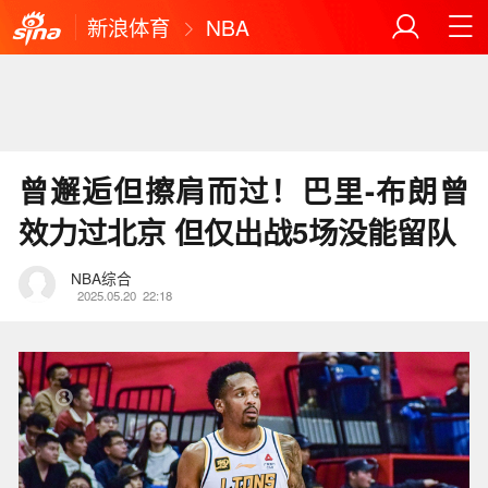
新浪体育
NBA
曾邂逅但擦肩而过！巴里-布朗曾
效力过北京 但仅出战5场没能留队
NBA综合
2025.05.20
22:18