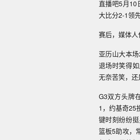
直播吧5月10
大比分2-1领
赛后，媒体人
亚历山大本场
退场时笑得如
无奈苦笑，还
G3双方头牌
1，约基奇25
键时刻纷纷挺
篮板5助攻，