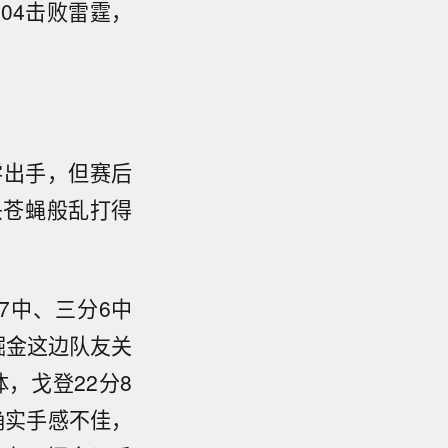
104击败雷霆，
零出手，但赛后
头苍蝇般乱打得
7中、三分6中
但掘金这边队友关
，戈登22分8
确实手感不佳，