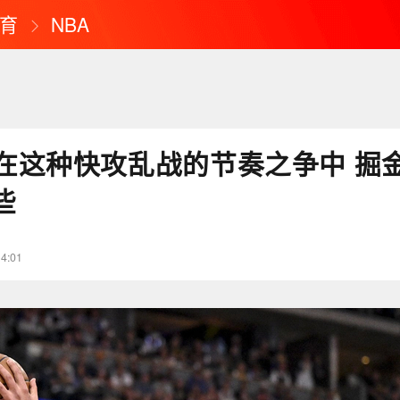
育
NBA
在这种快攻乱战的节奏之争中 掘
些
14:01