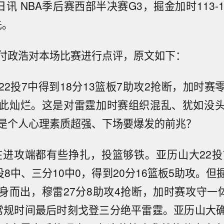
日讯 NBA季后赛西部半决赛G3，掘金加时113-
先。
付政浩对本场比赛进行点评，原文如下：
22投7中得到18分13篮板7助攻2抢断，加时赛
此灿烂。这是对雷霆加时赛组织混乱、犹如没
是个人心理素质超强、下场要爆发的前兆？
在进攻端都有些挣扎，投篮够铁。亚历山大22投
投8中、三分10中0，得到20分16篮板5助攻。
身而出，穆雷27分8助攻4抢断，加时赛攻守一体
常规时间最后时刻戈登三分绝平雷霆。亚历山大