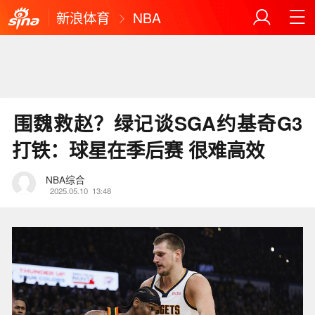
新浪体育
NBA
️围魏救赵？绿记谈SGA约基奇G3
打铁：球星在季后赛 很难高效
NBA综合
2025.05.10
13:48