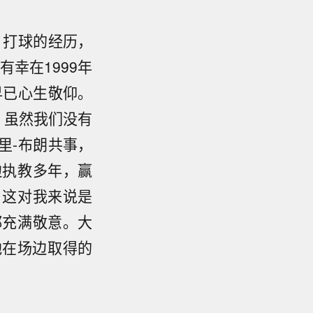
）打球的经历，
幸在1999年
早已心生敬仰。
，虽然我们没有
里-布朗共事，
边执教多年，赢
，这对我来说是
都充满敬意。大
他在场边取得的