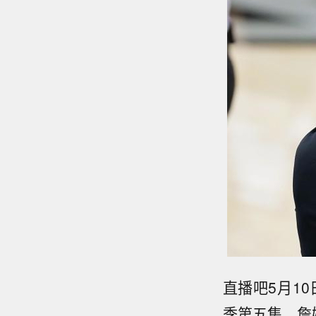
直播吧5月1
季第五集，詹