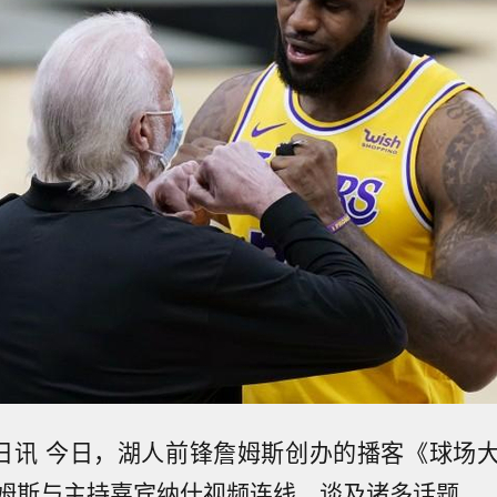
0日讯 今日，湖人前锋詹姆斯创办的播客《球场
姆斯与主持嘉宾纳什视频连线，谈及诸多话题。