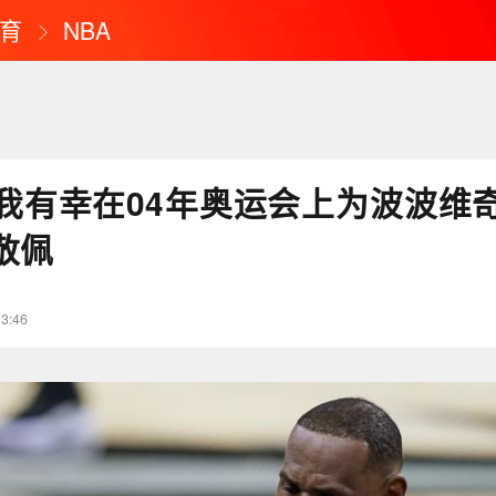
育
NBA
我有幸在04年奥运会上为波波维
敬佩
13:46