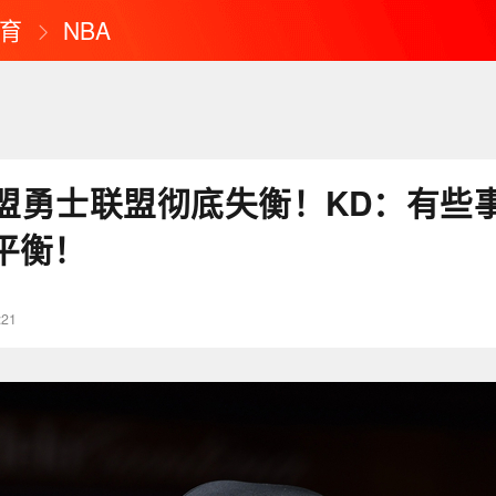
育
NBA
盟勇士联盟彻底失衡！KD：有些
平衡！
:21