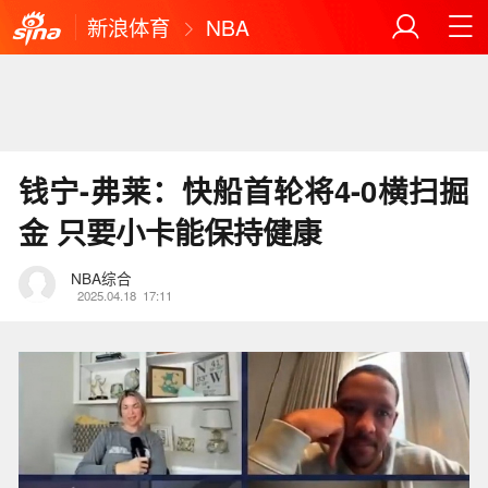
新浪体育
NBA
钱宁-弗莱：快船首轮将4-0横扫掘
金 只要小卡能保持健康
NBA综合
2025.04.18
17:11