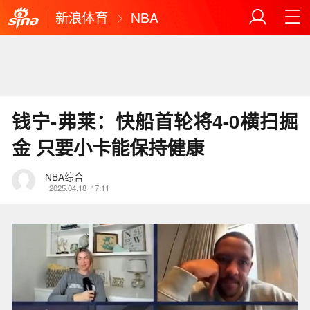
新浪体育
NBA
钱宁-弗莱：快船首轮将4-0横扫掘
金 只要小卡能保持健康
NBA综合
2025.04.18
17:11