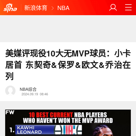
新浪体育
NBA
美媒评现役10大无MVP球员：小卡
居首 东契奇&保罗&欧文&乔治在
列
NBA综合
2024.09.19
08:46