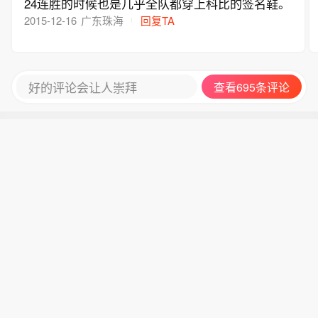
24连胜的时候也是几乎全队都穿上科比的签名鞋。
就是因为这种个性吧。。。当然，黑他的人也比呆
2015-12-16
广东珠海
回复TA
呆多很多哈哈哈。。。你看就算呆呆两次吊打猩
猩，太监们都咬牙切齿了，都找不出太多的理由去
黑邓肯。。。
好的评论会让人崇拜
查看695条评论