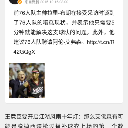
来自微博 2015-12-16 08:00
前76人队主帅拉里-布朗在接受采访时谈到
了76人队的糟糕现状，并表示他只需要5
分钟就能解决这支球队的问题。此外，他
建议76人队聘请阿伦-艾弗森。http://t.cn/R
42GQgX ​
王竟臣要开启江湖风雨十年灯：那么艾佛森有可
能是脱掉西装抢过替补球衣上场的第一个教