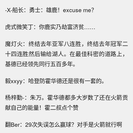
-X-船长：勇士：雄鹿！excuse me？
虎式微笑丁：你鹿实乃劫富济贫……
魔灯火：终结去年亚军八连胜，终结去年冠军二
十四连胜然后输给湖人。在最佳科密的道路上，
基德已经领先同行五百多年。
毅xxyy：哈登防霍华德还是很有一套的。
杨梓勤-：朱万。霍华德都多大岁数了还在火箭贡
献自己的能量！霍二叔点个赞
翻Ber：29次失误怎么赢球？对手是火箭就行啊