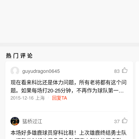
热门评论
guyudragon0645
83
现在看来科比还是体力问题，所有老将都有这个问
题。如果每场打20-25分钟，不再作为球队第一进
攻选择，科比应该还是很高效的。前面很多场比赛
2015-12-16
上海
回复TA
看下来，科比第一节效率都很高，后面就开始疯狂
打铁。。。看看邓肯吧，每场打个20多分钟，场均
37
猛桥过江
还拿个10+8，效率依旧很高。当然，如果没那么偏
执了，那也不是科比了。。。比荣誉，科比最多跟
本场好多雄鹿球员穿科比鞋！上次雄鹿终结勇士队
邓肯持平，但比人气，还是要比呆呆高很多，可能