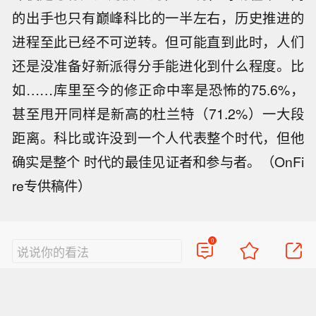
的出手也只有巅峰科比的一半左右，历史推进的
进程至此已经不可逆转。但可能直到此时，人们
还是没准备好新派得分手能进化到什么程度。比
如……库里至今的修正命中率是恐怖的75.6%，
甚至甩开同样是新高的杜兰特（71.2%）一大段
距离。科比或许没到一个人代表整个时代，但他
确实是整个 时代的最佳见证者和参与者。（OnFi
re专供稿件）
0
说说你的看法