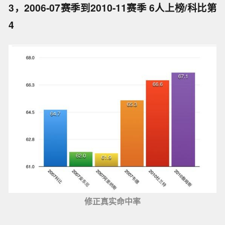
3，2006-07赛季到2010-11赛季 6人上榜/科比第
4
修正真实命中率