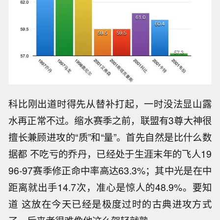
科比刚出道时得先从替补打起，一时没法显山露
水再正常不过。缩水赛季之前，联盟有3尊大神很
擅长兼顾进攻的“质”和“量”。首先自然是比什么数
据都 不吃亏的乔丹，已经处于生涯末年的飞人19
96-97赛季修正命中率高达63.3%；其中光是在中
距离就出手14.7次，准心是惊人的48.9%。要知
道 这放在今天已经是极度过时的古典进攻方式