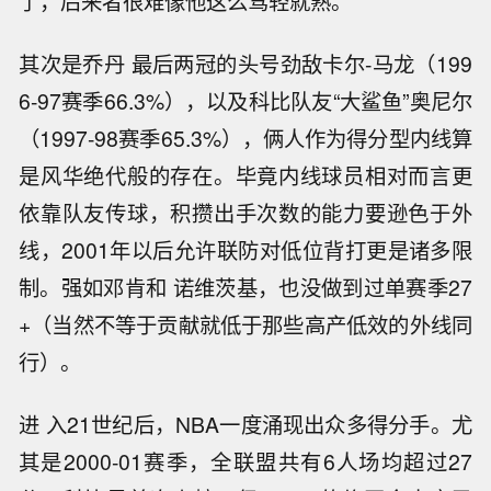
了，后来者很难像他这么驾轻就熟。
其次是乔丹 最后两冠的头号劲敌卡尔-马龙（199
6-97赛季66.3%），以及科比队友“大鲨鱼”奥尼尔
（1997-98赛季65.3%），俩人作为得分型内线算
是风华绝代般的存在。毕竟内线球员相对而言更
依靠队友传球，积攒出手次数的能力要逊色于外
线，2001年以后允许联防对低位背打更是诸多限
制。强如邓肯和 诺维茨基，也没做到过单赛季27
+（当然不等于贡献就低于那些高产低效的外线同
行）。
进 入21世纪后，NBA一度涌现出众多得分手。尤
其是2000-01赛季，全联盟共有6人场均超过27