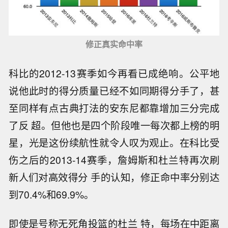
修正真实命中率
科比的2012-13赛季如今再看已成绝响。公平地
说他此时的得分质量已经不如同期得分手了，甚
至同样有点古典打法的安东尼都靠增加三分完成
了反 超。但他也是四个阶段唯一每次都上榜的明
星，光是这份续航性就令人叹为观止。在科比受
伤之后的2013-14赛季，詹姆斯和杜兰特再次刷
新人们对高效得分 手的认知，修正命中率分别达
到70.4%和69.9%。
即使是号称无死角投篮的杜兰 特，每场在中距离