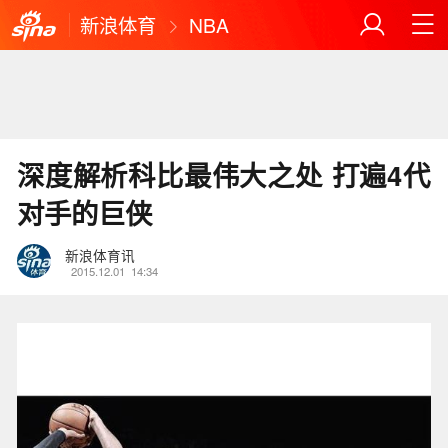
新浪体育
NBA
深度解析科比最伟大之处 打遍4代
对手的巨侠
新浪体育讯
2015.12.01
14:34