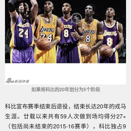
如果将科比的20年划分为5个阶段
科比宣布赛季结束后退役，结束长达20年的戎马
生涯。廿载以来共有59人次做到场均得分27+
（包括尚未结束的2015-16赛季），科比独占9