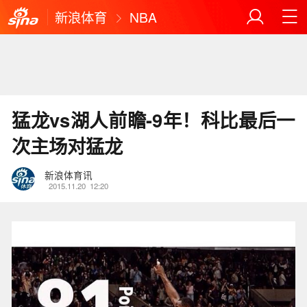
新浪体育
NBA
猛龙vs湖人前瞻-9年！科比最后一
次主场对猛龙
新浪体育讯
2015.11.20
12:20