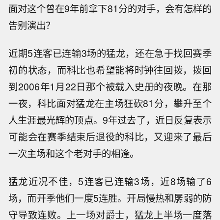
面对这个曾在9年前拿下81分的对手，会有怎样的
告别演出？
近期5连客已连输3场的猛龙，还在急于找回赛季
初的状态，而科比也希望能将时钟往回拨，拨回
到2006年1月22日那个被载入史册的夜晚。在那
一夜，科比面对猛龙在主场狂砍81分，攀升至个
人生涯最光辉的顶点。9年过去了，近日反复表示
可能会在赛季结束后退役的科比，又迎来了最后
一次主场和这个老对手的相逢。
猛龙近况不佳，5连客已连输3场，近8场输了6
场，而开季他们一度5连胜。开局慢热和孱弱的防
守导致连败。上一场对爵士，猛龙上半场一度落