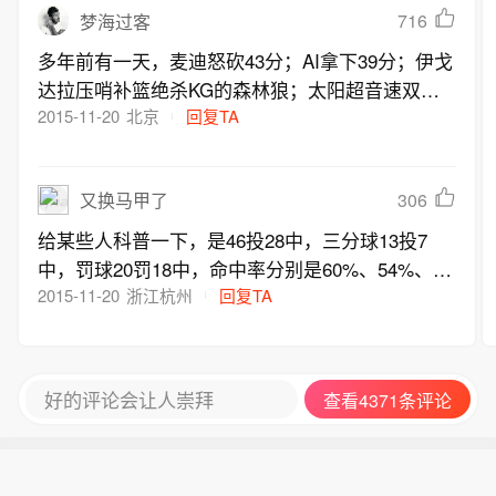
716
梦海过客
多年前有一天，麦迪怒砍43分；AI拿下39分；伊戈
达拉压哨补篮绝杀KG的森林狼；太阳超音速双加
时对轰301分，其中雷阿伦42分，马里昂37分；那
2015-11-20
北京
回复TA
天灰熊替补麦克米勒拿了30分……然后，那天湖人
打了打猛龙……就没有然后了
306
又换马甲了
给某些人科普一下，是46投28中，三分球13投7
中，罚球20罚18中，命中率分别是60%、54%、9
0%，能投46球还保持这命中率，其实是件很困难
2015-11-20
浙江杭州
回复TA
的事
好的评论会让人崇拜
查看4371条评论