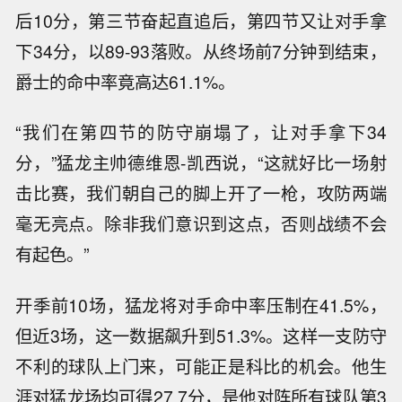
后10分，第三节奋起直追后，第四节又让对手拿
下34分，以89-93落败。从终场前7分钟到结束，
爵士的命中率竟高达61.1%。
“我们在第四节的防守崩塌了，让对手拿下34
分，”猛龙主帅德维恩-凯西说，“这就好比一场射
击比赛，我们朝自己的脚上开了一枪，攻防两端
毫无亮点。除非我们意识到这点，否则战绩不会
有起色。”
开季前10场，猛龙将对手命中率压制在41.5%，
但近3场，这一数据飙升到51.3%。这样一支防守
不利的球队上门来，可能正是科比的机会。他生
涯对猛龙场均可得27.7分，是他对阵所有球队第3