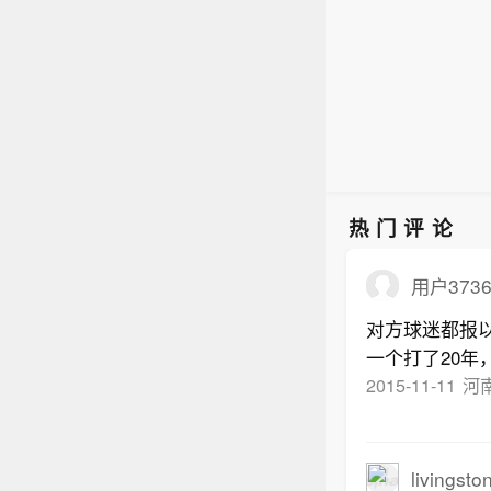
热门评论
用户3736
对方球迷都报
一个打了20年
这就是篮球的
2015-11-11
河
重，一个球员
是自认为是NB
livingst