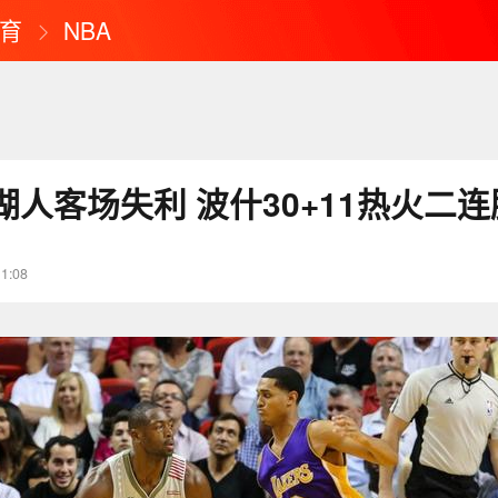
育
NBA
人客场失利 波什30+11热火二连
11:08