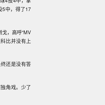
球4投4中，拿
投5中，得了17
戈，高呼“MV
但科比并没有上
最终还是没有答
演独角戏。少了