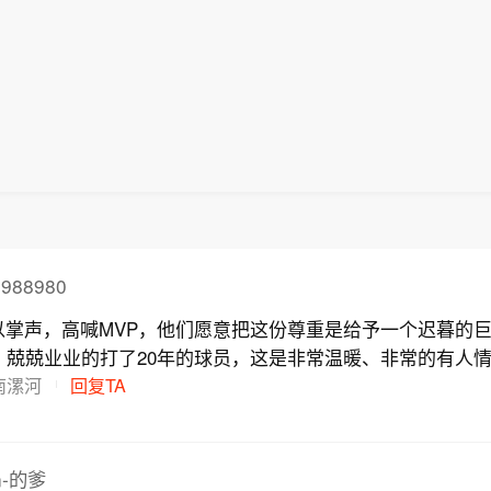
988980
以掌声，高喊MVP，他们愿意把这份尊重是给予一个迟暮的
，兢兢业业的打了20年的球员，这是非常温暖、非常的有人
魅力所在。但是，无锡跟百色们还是来黑了，他们根本就不懂
南漯河
回复TA
重伤都会拿来调侃，究竟是个什么东西，要有多下作才能做到
A球迷的应该是耻与之为伍吧
on-的爹