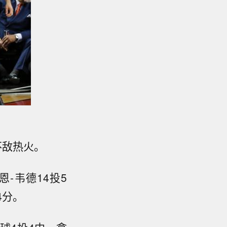
不敌热火。
恩-韦德14投5
4分。