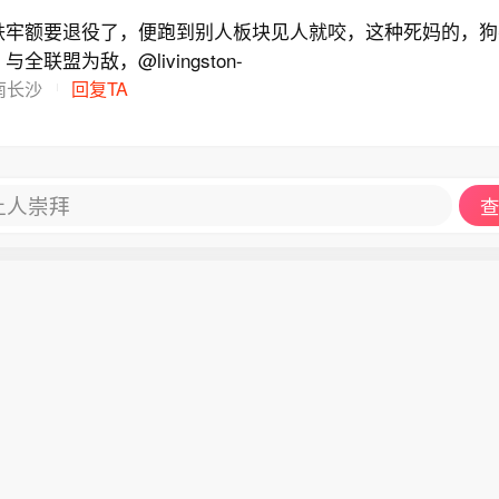
铁牢额要退役了，便跑到别人板块见人就咬，这种死妈的，狗
全联盟为敌，@livingston-
南长沙
回复TA
让人崇拜
查