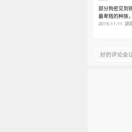
部分狗密见到
最卑贱的种族，与
2015-11-11
湖
好的评论会