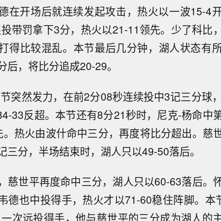
德在开场后就连续发起攻击，热火以一波15-4
连投带罚拿下3分，热火以21-11领先。少了科比
打得比较混乱。本节最后几分钟，湖人状态有
后，将比分追成20-29。
二节突然发力，在前2分08秒连续投中3记三分球，
34-33反超。本节还有8分21秒时，尼克-杨命
3领先。热火由波什命中三分，再度将比分超出。慈
记三分，半场结束时，湖人只以49-50落后。
，慈世平再度命中三分，湖人只以60-63落后。
韦德也中投得手，热火才以71-60稳住阵脚。本节
又一次远投得手，他与慈世平的三分成为湖人的