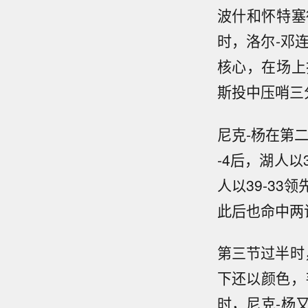
波什和怀特塞
时，洛尔-邓
核心，在场上
斯投中压哨三分
尼克-杨在第
-4后，湖人以
人以39-3
此后也命中两
第三节过半时
下还以颜色，
时，尼克-杨