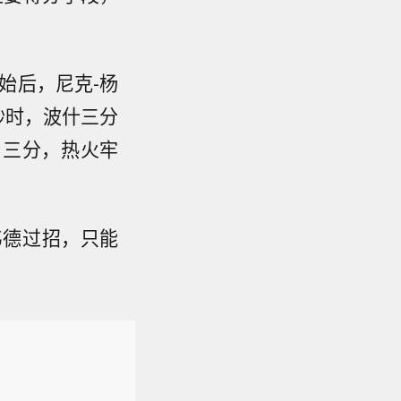
始后，尼克-杨
秒时，波什三分
中三分，热火牢
韦德过招，只能