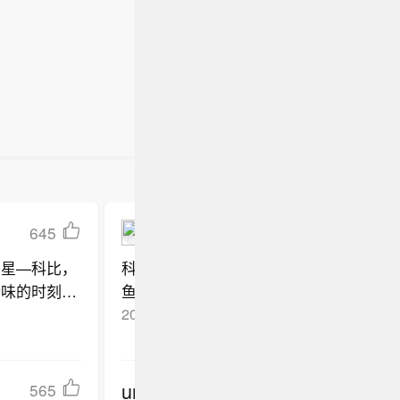
645
zhoujiannan
巨星—科比，
科比招人厌的根本原因，是他抢了家嫂的两
情味的时刻，
鱼也5冠。科比真强，但是伪神。凡人以
什么是尊
2015-11-11
北京
回复TA
这一步，要
undefined
565