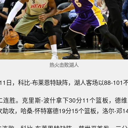
热火击败湖人
11日，科比-布莱恩特缺阵，湖人客场以88-101
二连胜。克里斯-波什拿下30分11个篮板，德维
次助攻，哈桑-怀特塞德19分15个篮板，洛尔-邓1