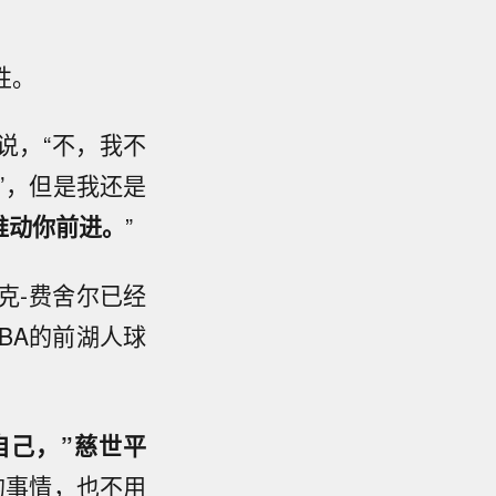
性。
说，“不，我不
’，但是我还是
推动你前进。
”
克-费舍尔已经
BA的前湖人球
自己，”慈世平
的事情，也不用