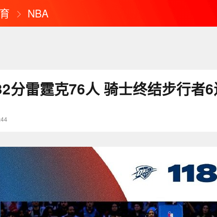
育
NBA
2分雷霆克76人 骑士终结步行者6
:44