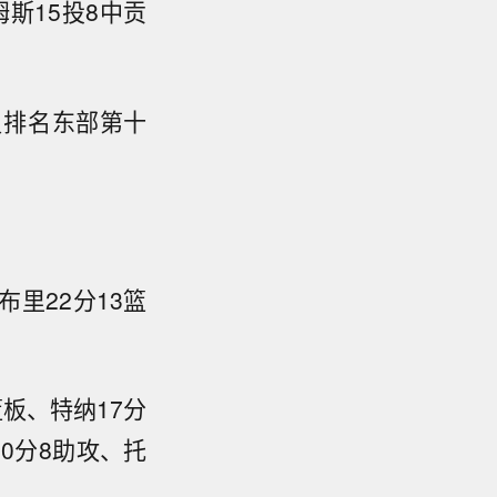
姆斯15投8中贡
负排名东部第十
布里22分13篮
篮板、特纳17分
10分8助攻、托