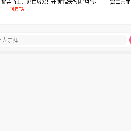
抛弃骑士、逃亡热火！开创“懦夫报团”风气。——(2)二宗罪：
权！严重违背竞技精神、为人道德！——(3)三宗罪：2014
东
回复TA
冠承诺，逃离热火，上演“文明人耍流氓”的恶劣行径！——(
构理由“兑现承诺”，叛离热火、复婚骑士，当年翻手为云、今
罪：史上最频繁地卖队友、炒教练，以个人利益为中心、视他
)六宗罪：被裁判忽视漏判、被所有教练和球员声讨的数以万计
让人崇拜
围特别是青少年中起到了极其恶劣的影响，严重伤害了篮球技
罪：数不胜数的报复性伤害动作、假摔、摊手、跺脚动作，在
其恶劣的示范效果，极度丑化了篮球运动的价值观！