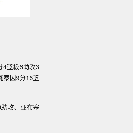
分4篮板6助攻3
施泰因9分16篮
板3助攻、亚布塞