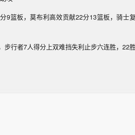
5分9篮板，莫布利高效贡献22分13篮板，骑士
，步行者7人得分上双难挡失利止步六连胜，22胜