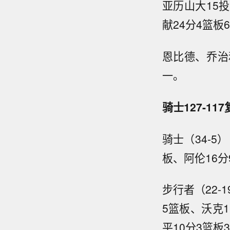
亚历山大15投
献24分4篮
恩比德、乔治
一。
骑士127-11
骑士（34-5
板、阿伦16分
步行者（22-
5篮板、沃克1
平10分3篮板