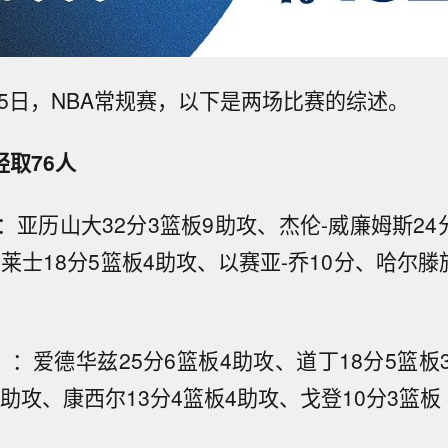
15日，NBA常规赛，以下是两场比赛的综述。
2轻取76人
）：亚历山大32分3篮板9助攻、杰伦-威廉姆斯24
莱士18分5篮板4助攻、以赛亚-乔10分、哈尔滕
23）：爱德华兹25分6篮板4助攻、道丁18分5篮
4助攻、康西尔13分4篮板4助攻、戈登10分3篮板