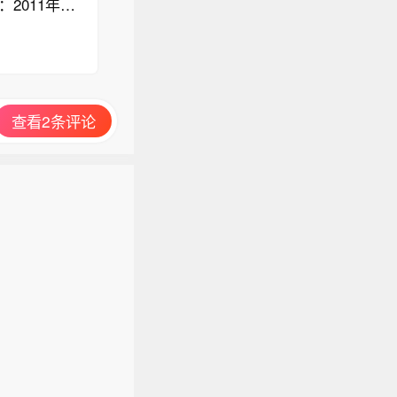
2011年总
年，以契约到
4)四宗罪：
日覆手为雨。
人成长如粪
的走步违
查看2条评论
术的发展
运动员和青少