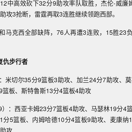
12中高效砍下32分9助攻率队取胜，杰伦-威廉
板6助攻3抢断，雷霆再取3连胜继续领跑西部。
和马克西全部缺阵，76人再遭3连败，15胜23
7复仇步行者
）：米切尔35分9篮板3助攻、加兰24分7助攻、莫
9篮板、斯特鲁斯13分4篮板4助攻
19）：西亚卡姆23分7篮板4助攻、马瑟林19分4
1分5篮板、内姆哈德10分4篮板9助攻、麦康纳
3助攻