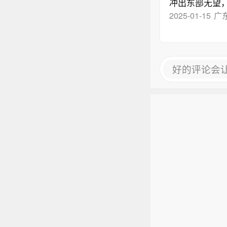
冲出东部无望，
决赛，八分释兵
2025-01-15
广
期为名，失约七
2014年，虚
——(5)五宗
土。 ——(6
好的评论会
例，在世界范
——(7)七宗
年中起到了极