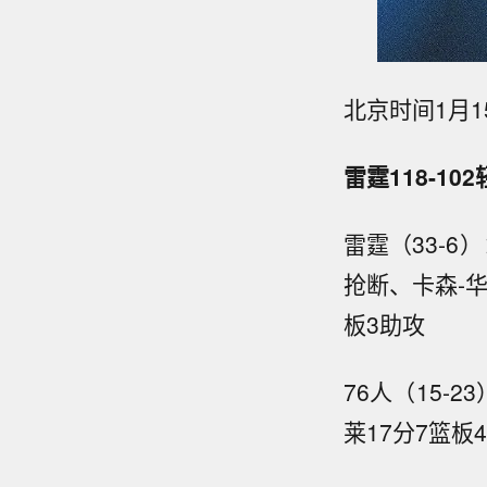
北京时间1月
雷霆118-10
雷霆（33-6
抢断、卡森-华
板3助攻
76人（15-
莱17分7篮板