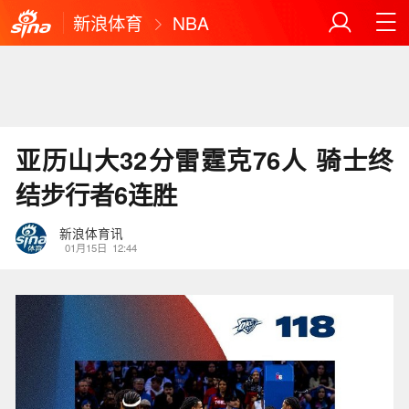
新浪体育
NBA
亚历山大32分雷霆克76人 骑士终
结步行者6连胜
新浪体育讯
01月15日
12:44