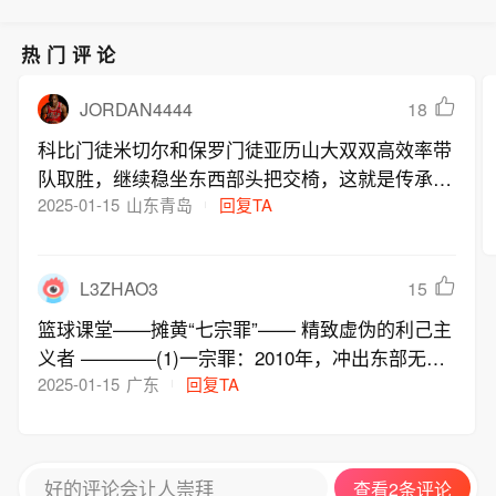
热门评论
JORDAN4444
18
科比门徒米切尔和保罗门徒亚历山大双双高效率带
队取胜，继续稳坐东西部头把交椅，这就是传承
2025-01-15
山东青岛
回复TA
L3ZHAO3
15
篮球课堂——摊黄“七宗罪”—— 精致虚伪的利己主
义者 ————(1)一宗罪：2010年，冲出东部无
望，抛弃骑士、逃亡热火！开创“懦夫报团”风气。
2025-01-15
广东
回复TA
——(2)二宗罪：2011年总决赛，八分释兵权！严
重违背竞技精神、为人道德！——(3)三宗罪：201
4年，以契约到期为名，失约七冠承诺，逃离热
好的评论会让人崇拜
查看2条评论