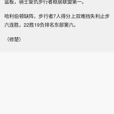
篮板，骑士复仇步行者稳居联盟第一。
哈利伯顿缺阵，步行者7人得分上双难挡失利止步
六连胜，22胜19负排名东部第六。
（修楚）