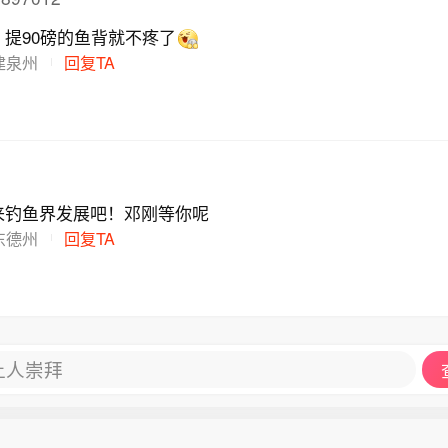
提90磅的鱼背就不疼了
建泉州
回复TA
来钓鱼界发展吧！邓刚等你呢
东德州
回复TA
让人崇拜