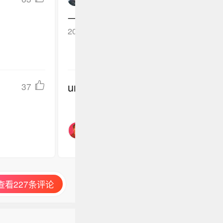
一点正经事儿都不干，场均从来没超过2
2023-07-31
北京
回复TA
undefined
37
查看227条评论