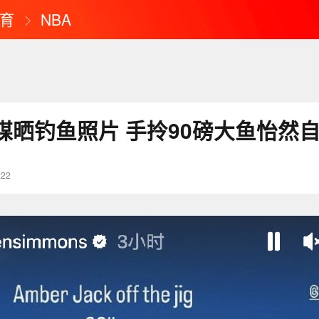
育
NBA
媒晒钓鱼照片 手拎90磅大鱼怡然
:22