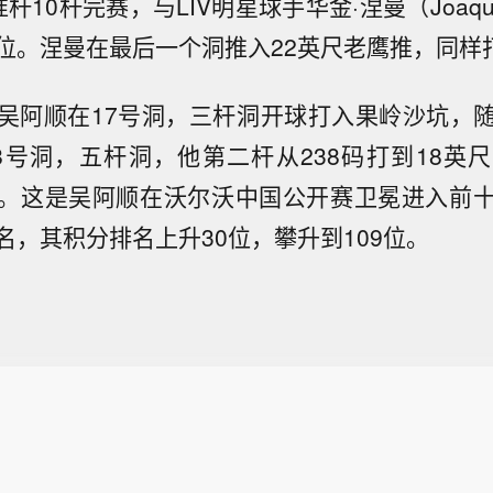
10杆完赛，与LIV明星球手华金·涅曼（Joaquin
位。涅曼在最后一个洞推入22英尺老鹰推，同样打
吴阿顺在17号洞，三杆洞开球打入果岭沙坑，
8号洞，五杆洞，他第二杆从238码打到18英
。这是吴阿顺在沃尔沃中国公开赛卫冕进入前
名，其积分排名上升30位，攀升到109位。