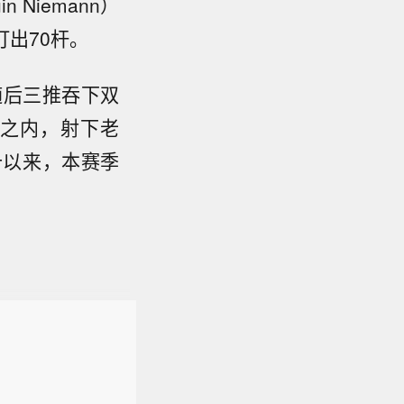
 Niemann）
出70杆。
随后三推吞下双
尺之内，射下老
十以来，本赛季