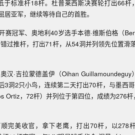
，低于标准杆18杆。杜普莱西斯决赛轮打出66杆
屈居亚军，继续等待自己的首胜。
赛冠军、奥地利40岁选手本德·维斯伯格（Bernd W
断错过推杆，打出71杆，从54洞并列领先位置滑
汉·吉拉蒙德盖伊（Oihan Guillamoundeg
后3洞2只小鸟，连续第二天打出70杆，与墨西哥
los Ortiz，72杆）并列位于第四位，成绩为276
完美收官，拿下老鹰，打出70杆，以278杆（70