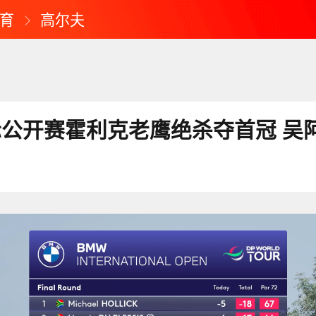
育
高尔夫
际公开赛霍利克老鹰绝杀夺首冠 吴阿