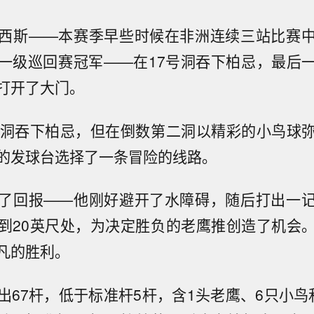
西斯——本赛季早些时候在非洲连续三站比赛
一级巡回赛冠军——在17号洞吞下柏忌，最后
打开了大门。
号洞吞下柏忌，但在倒数第二洞以精彩的小鸟球
的发球台选择了一条冒险的线路。
了回报——他刚好避开了水障碍，随后打出一
到20英尺处，为决定胜负的老鹰推创造了机会
凡的胜利。
出67杆，低于标准杆5杆，含1头老鹰、6只小鸟