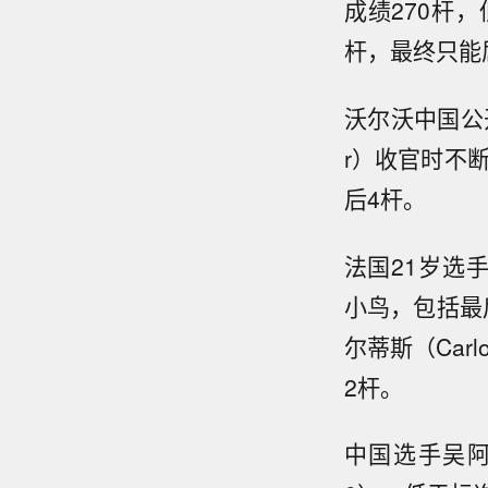
成绩270杆
杆，最终只能
沃尔沃中国公开
r）收官时不
后4杆。
法国21岁选手奥
小鸟，包括最
尔蒂斯（Car
2杆。
中国选手吴阿顺