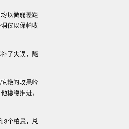
中均以微弱差距
一洞仅以保帕收
弥补了失误，随
记惊艳的攻果岭
。他稳稳推进，
和3个柏忌，总