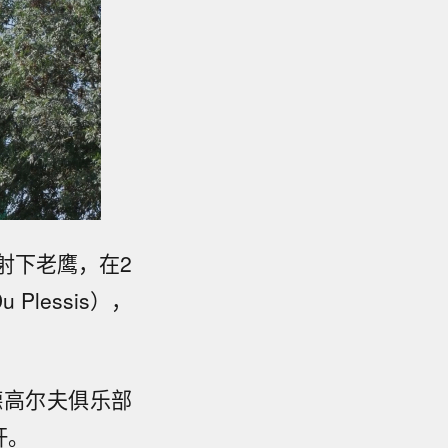
一洞射下老鹰，在2
Plessis），
德高尔夫俱乐部
2杆。