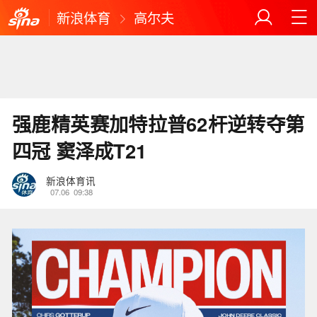
新浪体育
高尔夫
强鹿精英赛加特拉普62杆逆转夺第
四冠 窦泽成T21
新浪体育讯
07.06
09:38