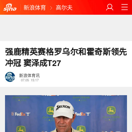
新浪体育
高尔夫
强鹿精英赛格罗乌尔和霍奇斯领先
冲冠 窦泽成T27
新浪体育讯
07.05
15:17