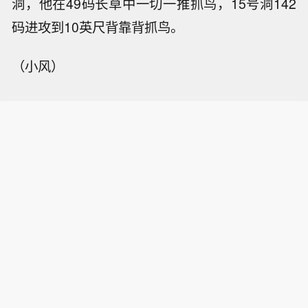
洞，他在49码长草中一切一推抓鸟，15号洞142
码进攻到10英尺背靠背抓鸟。
（小风）