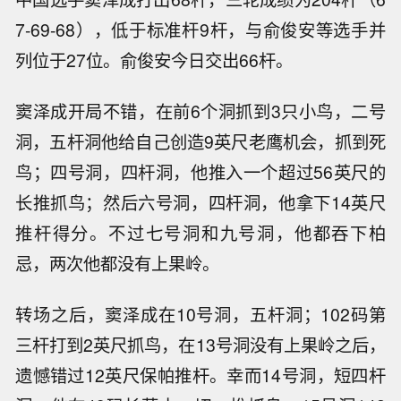
7-69-68），低于标准杆9杆，与俞俊安等选手并
列位于27位。俞俊安今日交出66杆。
窦泽成开局不错，在前6个洞抓到3只小鸟，二号
洞，五杆洞他给自己创造9英尺老鹰机会，抓到死
鸟；四号洞，四杆洞，他推入一个超过56英尺的
长推抓鸟；然后六号洞，四杆洞，他拿下14英尺
推杆得分。不过七号洞和九号洞，他都吞下柏
忌，两次他都没有上果岭。
转场之后，窦泽成在10号洞，五杆洞；102码第
三杆打到2英尺抓鸟，在13号洞没有上果岭之后，
遗憾错过12英尺保帕推杆。幸而14号洞，短四杆