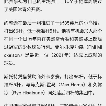
此赛事视为自己的主场赛——以至于他本周跳过
了美国常青公开赛。
约翰逊在最后一洞推进了一记35英尺的小鸟推，
打出66杆，低于标准杆5杆。他将有机会加入那个
在同一个日历年内在美巡常青赛和美巡赛上都赢
过冠军的少数球员行列。菲尔·米克尔森（Phil Mi
ckelson）是最近一位（2021年）达成此成就的
球员。
斯托特凭借赞助商外卡参赛，打出66杆，低于标
准杆5杆，与马克斯·霍马（Max Homa）和久常
凉（Ryo Hisatsune）同处落后四杆的集团中。
中国选手窦泽成打出68杆，三轮成绩为204杆（6