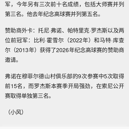
军，今年另有三次前十名成绩，包括大师赛并列
第三名。他去年纪念高球赛并列第五名。
赞助商外卡：托尼·弗诺、帕特里克·罗杰斯以及两
位前冠军：比利·霍雪尔（2022年）和马特·库查
尔（2013年）获得了2026年纪念高球赛的赞助商
邀请。
弗诺在穆菲尔德山村俱乐部的9次参赛中5次取得
前15名，而罗杰斯本赛季开局强劲，在索尼公开
赛取得单独第三名。
（小风）