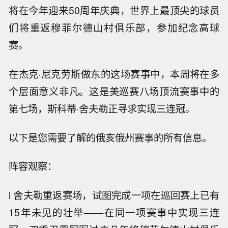
将在今年迎来50周年庆典，世界上最顶尖的球员
们将重返穆菲尔德山村俱乐部，参加纪念高球
赛。
在杰克·尼克劳斯做东的这场赛事中，本周将在多
个层面意义非凡。这是美巡赛八场顶流赛事中的
第七场，斯科蒂·舍夫勒正寻求实现三连冠。
以下是您需要了解的俄亥俄州赛事的所有信息。
阵容观察：
l 舍夫勒重返赛场，试图完成一项在巡回赛上已有
15年未见的壮举——在同一项赛事中实现三连