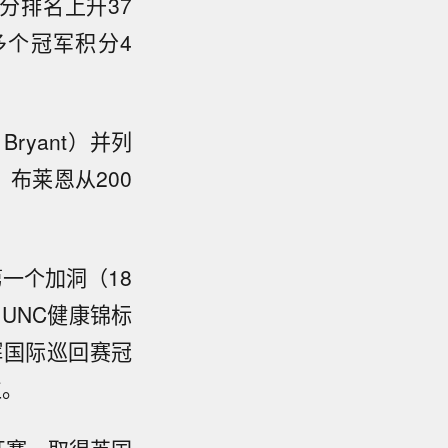
积分排名上升37
多个冠军积分4
Bryant）并列
，布莱恩从200
第一个加洞（18
在UNC健康锦标
个光辉国际巡回赛冠
位。