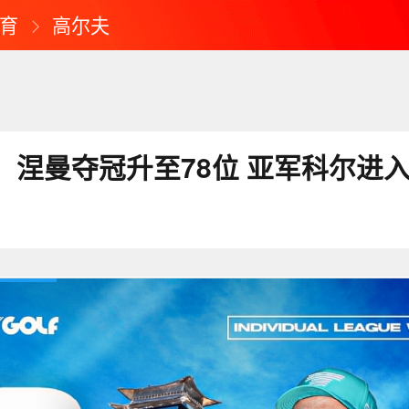
育
高尔夫
：涅曼夺冠升至78位 亚军科尔进入