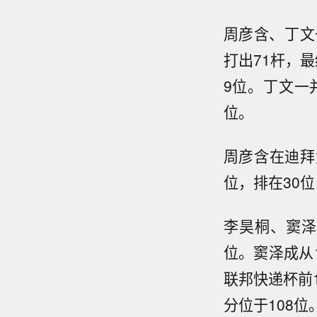
周彦含、丁文
打出71杆，最
9位。丁文一并
位。
周彦含在迪拜竞
位，排在30位
李昊桐、窦泽
位。窦泽成从
联邦快递杯前1
分位于108位