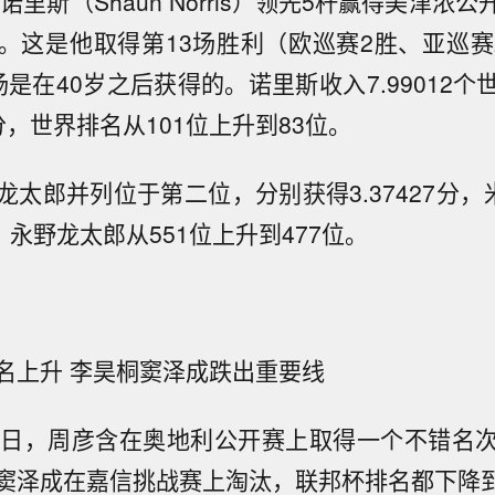
诺里斯（Shaun Norris）领先5杆赢得美津浓
。这是他取得第13场胜利（欧巡赛2胜、亚巡赛
是在40岁之后获得的。诺里斯收入7.99012
，世界排名从101位上升到83位。
太郎并列位于第二位，分别获得3.37427分，
，永野龙太郎从551位上升到477位。
名上升 李昊桐窦泽成跌出重要线
1日，周彦含在奥地利公开赛上取得一个不错名
窦泽成在嘉信挑战赛上淘汰，联邦杯排名都下降到