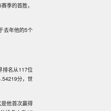
6赛季的首胜，
。
由于去年他的5个
界排名从117位
54219分，世
这是他首次赢得