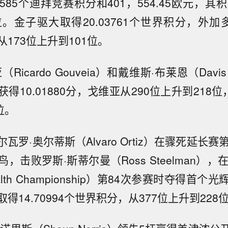
85个迪拜竞赛积分和401，554.45欧元，其
位。金子驱大取得20.03761个世界积分，外加
173位上升到101位。
Ricardo Gouveia）和戴维斯·布莱恩（Davis 
得10.01880分，戈维亚从290位上升到218位
位。
瓦罗·奥尔蒂斯（Alvaro Ortiz）在骤死延长赛
，击败罗斯·斯蒂尔曼（Ross Steelman），
alth Championship）第84次参赛时夺得首
得14.70994个世界积分，从377位上升到228