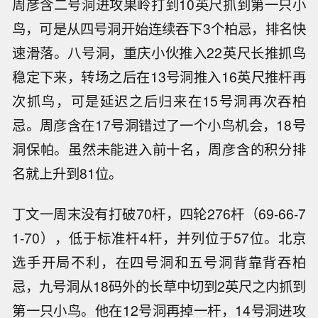
周彦含二号洞进攻果岭打到10英尺抓到第一只小
鸟，可是从四号洞开始连续吞下3个柏忌，排名快
速滑落。八号洞，重庆小伙推入22英尺长推抓鸟
稳定下来，转场之后在13号洞推入16英尺推杆再
次抓鸟，可是延迟之后归来在15号洞再次吞柏
忌。周彦含在17号洞错过了一个小鸟机会，18号
洞保帕。虽然未能进入前十名，周彦含的积分排
名就上升到81位。
丁文一周末没有打破70杆，四轮276杆（69-66-7
1-70），低于标准杆4杆，并列位于57位。北京
选手开局不利，在四号洞和五号洞背靠背吞柏
忌，九号洞从18码外的长草中切到2英尺之内抓到
第一只小鸟。他在12号洞再掉一杆，14号洞进攻