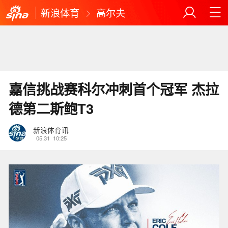
新浪体育
高尔夫
嘉信挑战赛科尔冲刺首个冠军 杰拉
德第二斯鲍T3
新浪体育讯
05.31
10:25