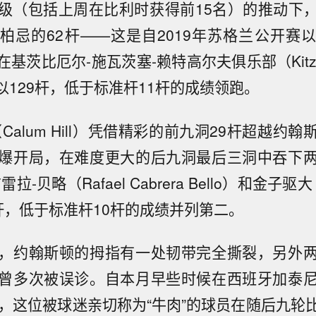
级（包括上周在比利时获得前15名）的推动下
柏忌的62杆——这是自2019年苏格兰公开赛
基茨比厄尔-施瓦茨塞-赖特高尔夫俱乐部（Kitzbühe
th）以129杆，低于标准杆11杆的成绩领跑。
Calum Hill）凭借精彩的前九洞29杆超越约
爆开局，在难度更大的后九洞最后三洞中吞下
-贝略（Rafael Cabrera Bello）和金子驱大（
0杆，低于标准杆10杆的成绩并列第二。
，约翰斯顿的拇指有一处韧带完全撕裂，另外
曾多次被误诊。自本月早些时候在西班牙加泰
来，这位被球迷亲切称为“牛肉”的球员在随后九轮