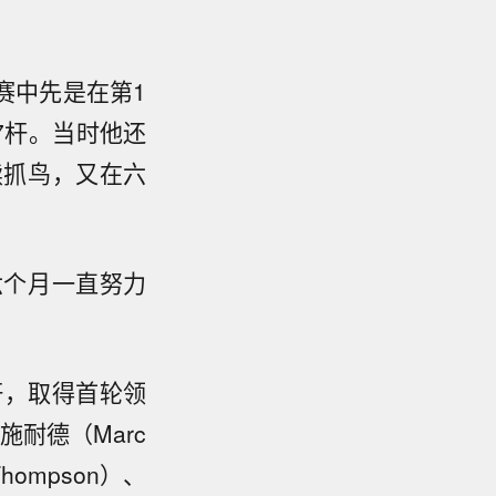
赛中先是在第1
7杆。当时他还
续抓鸟，又在六
六个月一直努力
杆，取得首轮领
耐德（Marc
Thompson）、