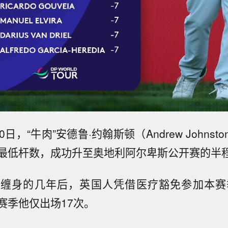
日，“牛肉”安德鲁·约翰斯顿（Andrew Johns
最低杆数，成功升至奥地利阿尔卑斯公开赛的半
缠身的几年后，英国人凭借医疗豁免参加本赛
赛季他仅出场17次。