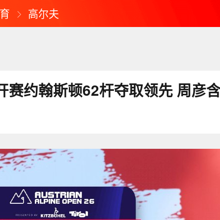
育
高尔夫
开赛约翰斯顿62杆夺取领先 周彦