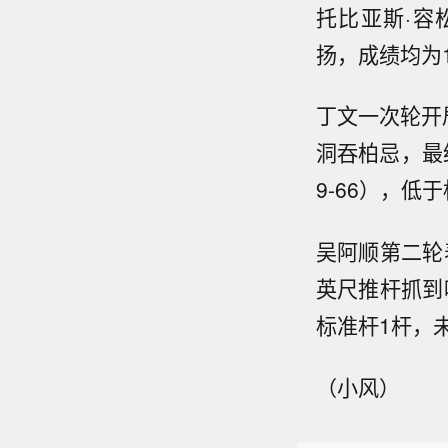
托比亚斯·容松
扬，成绩均为
丁文一次轮开
洞吞柏忌，最
9-66），低
吴阿顺第二轮
英尺推杆抓到唯
标准杆1杆，
（小风）