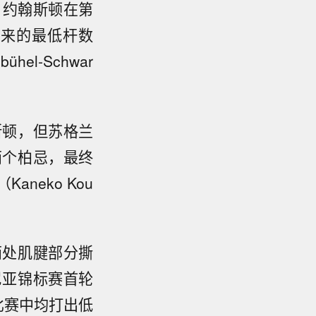
，约翰斯顿在第
以来的最低杆数
l-Schwar
翰斯顿，但苏格兰
两个柏忌，最终
Kaneko Kou
两处肌腱部分撕
尼亚锦标赛首轮
比赛中均打出低