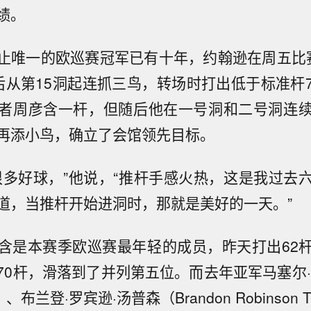
绩。
止唯一的欧巡赛冠军已有十年，约翰逊在周五比
后从第15洞起连抓三鸟，转场时打出低于标准杆
者周彦含一杆，但随后他在一号洞和二号洞连
再添小鸟，确立了会馆领先目标。
很多好球，”他说，“推杆手感火热，这是我过去
道，当推杆开始进洞时，那就是美好的一天。”
含是本赛季欧巡赛最年轻的成员，昨天打出62
70杆，滑落到了并列第五位。而去年亚军马塞尔·施
der）、布兰登·罗宾逊·汤普森（Brandon Robinson 