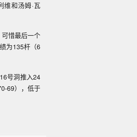
·列维和汤姆·瓦
，可惜最后一个
为135杆（6
6号洞推入24
0-69），低于