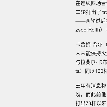
在连续四场晋
二轮打出了无
——两轮过后在
zsee-Rei
卡鲁姆·希尔（
人未能保持火
与拉斐尔-卡布雷拉
ta）同以13
去年有消息称
裂，而此前他
打出73杆以