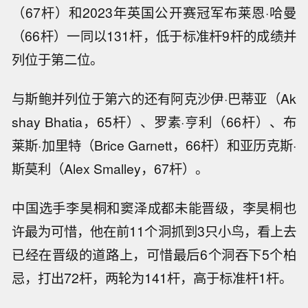
（67杆）和2023年英国公开赛冠军布莱恩·哈曼
（66杆）一同以131杆，低于标准杆9杆的成绩并
列位于第二位。
与斯鲍并列位于第六的还有阿克沙伊·巴蒂亚（Ak
shay Bhatia，65杆）、罗素·亨利（66杆）、布
莱斯·加里特（Brice Garnett，66杆）和亚历克斯·
斯莫利（Alex Smalley，67杆）。
中国选手李昊桐和窦泽成都未能晋级，李昊桐也
许最为可惜，他在前11个洞抓到3只小鸟，看上去
已经在晋级的道路上，可惜最后6个洞吞下5个柏
忌，打出72杆，两轮为141杆，高于标准杆1杆。