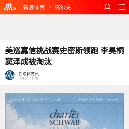
新浪体育
高尔夫
美巡嘉信挑战赛史密斯领跑 李昊桐
窦泽成被淘汰
新浪体育讯
05.30
11:15