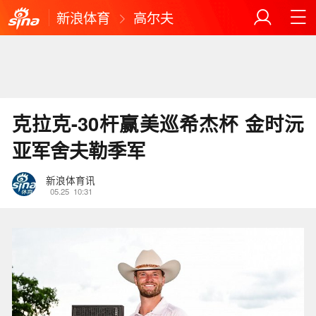
新浪体育
高尔夫
克拉克-30杆赢美巡希杰杯 金时沅
亚军舍夫勒季军
新浪体育讯
05.25
10:31