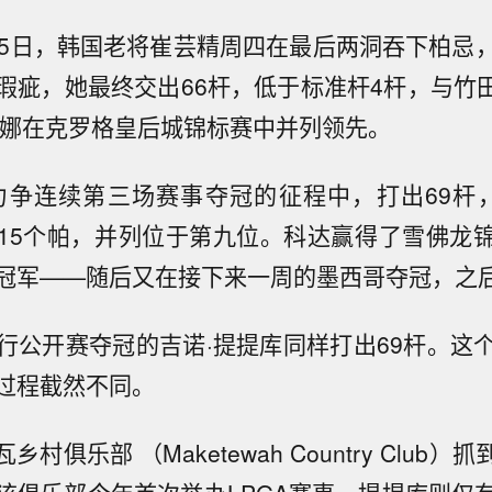
15日，韩国老将崔芸精周四在最后两洞吞下柏忌
疵，她最终交出66杆，低于标准杆4杆，与竹田丽
尹伊娜在克罗格皇后城锦标赛中并列领先。
力争连续第三场赛事夺冠的征程中，打出69杆
15个帕，并列位于第九位。科达赢得了雪佛龙
冠军——随后又在接下来一周的墨西哥夺冠，之
行公开赛夺冠的吉诺·提提库同样打出69杆。这
过程截然不同。
村俱乐部 （Maketewah Country Club