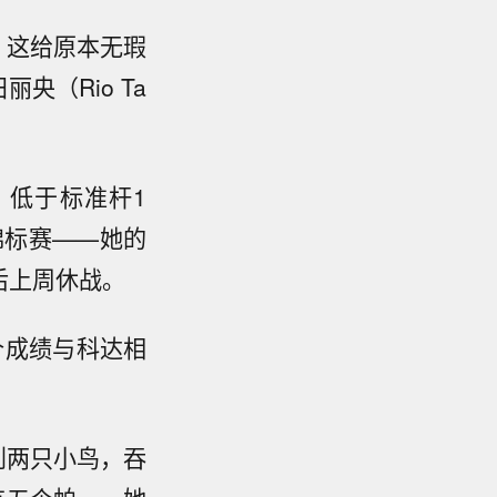
，这给原本无瑕
央（Rio Ta
，低于标准杆1
锦标赛——她的
后上周休战。
个成绩与科达相
）抓到两只小鸟，吞