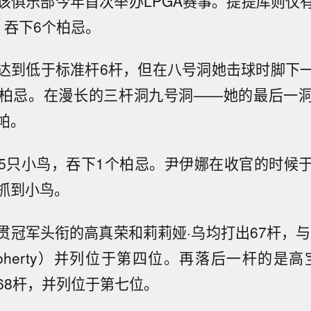
该俱乐部今年首次举办LPGA赛事。提提库则仅
，吞下6个柏忌。
达到低于标准杆6杆，但在八号洞她击球时脚下
柏忌。在漫长的三杆洞九号洞——她的最后一
帕。
5只小鸟，吞下1个柏忌。尹伊娜在收官的时候
抓到小鸟。
贯冠军头衔的高真荣和莉莉娅·乌均打出67杆，与
 Doherty）并列位于第四位。再落后一杆的是
68杆，并列位于第七位。