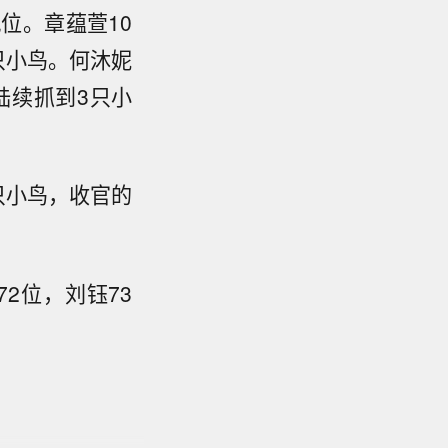
位。章蕴萱10
只小鸟。何沐妮
陆续抓到3只小
只小鸟，收官的
2位，刘钰73