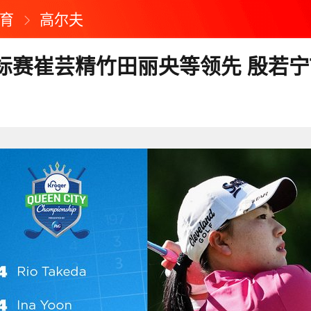
育
高尔夫
标赛崔芸精竹田丽央等领先 殷若宁T