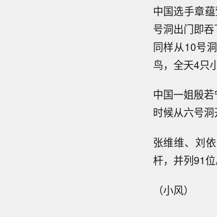
中国选手章蕴
号洞出门即吞
同样从10号
鸟，全天4只
中国一姐殷若
时候从六号洞
张维维、刘依
杆，并列91位
（小风）