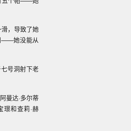
有五个帕——她
一滑，导致了她
洞——她没能从
于七号洞射下老
阿曼达·多尔蒂
高宝璟和查莉·赫