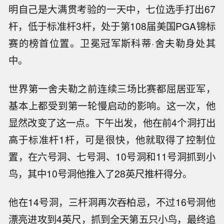
明自己是大满贯考验的一天中，七位选手打出67
杆，低于标准杆3杆，处于第108届美国PGA锦标
赛的榜首位置。卫冕冠军斯科蒂·舍夫勒身处其
中。
世界第一舍夫勒之前连续三场比赛都屈居亚军，
基本上都受到第一轮慢启动的影响。这一次，他
显然改变了这一点。下午出发，他在前4个洞打出
高于标准杆1杆，可是很快，他就取得了控制位
置，在六号洞、七号洞、10号洞和11号洞抓到小
鸟，其中10号洞他推入了28英尺推杆得分。
他在14号洞，三杆洞再次吞柏忌，不过16号洞他
漂亮进攻到4英尺，抓到全天第五只小鸟，最终追