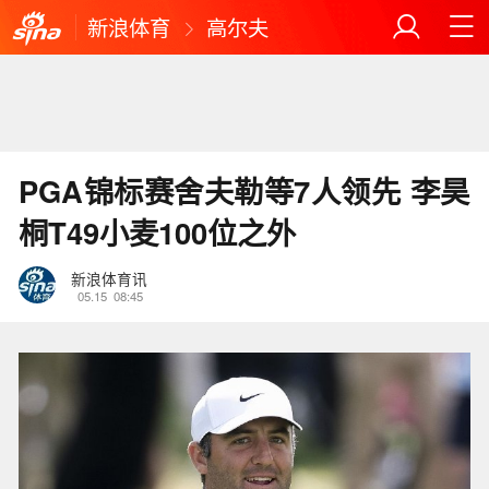
新浪体育
高尔夫
PGA锦标赛舍夫勒等7人领先 李昊
桐T49小麦100位之外
新浪体育讯
05.15
08:45