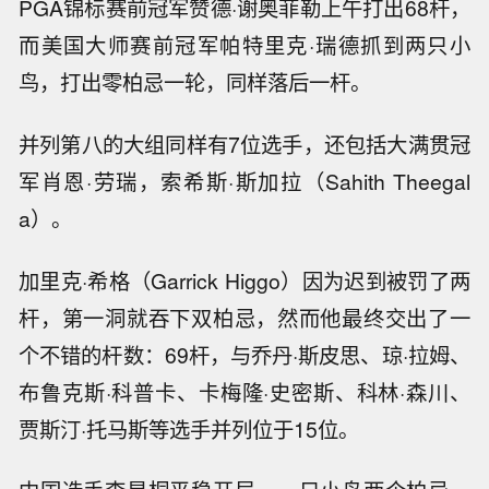
PGA锦标赛前冠军赞德·谢奥菲勒上午打出68杆，
而美国大师赛前冠军帕特里克·瑞德抓到两只小
鸟，打出零柏忌一轮，同样落后一杆。
并列第八的大组同样有7位选手，还包括大满贯冠
军肖恩·劳瑞，索希斯·斯加拉（Sahith Theegal
a）。
加里克·希格（Garrick Higgo）因为迟到被罚了两
杆，第一洞就吞下双柏忌，然而他最终交出了一
个不错的杆数：69杆，与乔丹·斯皮思、琼·拉姆、
布鲁克斯·科普卡、卡梅隆·史密斯、科林·森川、
贾斯汀·托马斯等选手并列位于15位。