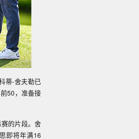
科蒂-舍夫勒已
前50，准备接
标赛的片段。舍
思即将年满16