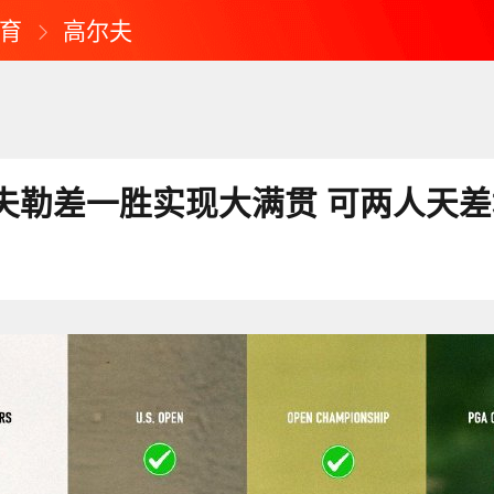
育
高尔夫
夫勒差一胜实现大满贯 可两人天差