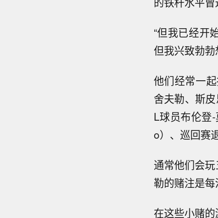
的铁杆水平曾
“但我已经开
但我兴致勃勃
他们经常一起
舍夫勒、斯皮
L球员布伦登-莫
o）、巡回赛
通常他们会玩
勒的赌注是每
在这些小赌的