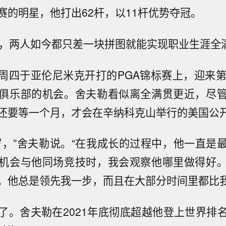
赛的明星，他打出62杆，以11杆优势夺冠。
年，两人如今都只差一块拼图就能实现职业生涯全
周四于亚伦尼米克开打的PGA锦标赛上，迎来第
俱乐部的机会。舍夫勒看似离全满贯更近，尽
还要等一个月，才会在辛纳科克山举行的美国公
岁，”舍夫勒说。“在我成长的过程中，他一直是
机会与他同场竞技时，我会观察他哪里做得好
。他总是领先我一步，而且在大部分时间里都比我
了。舍夫勒在2021年底彻底超越他登上世界排