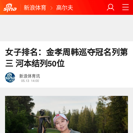
新浪体育
高尔夫
女子排名：金孝周韩巡夺冠名列第
三 河本结列50位
新浪体育讯
05.13
14:00