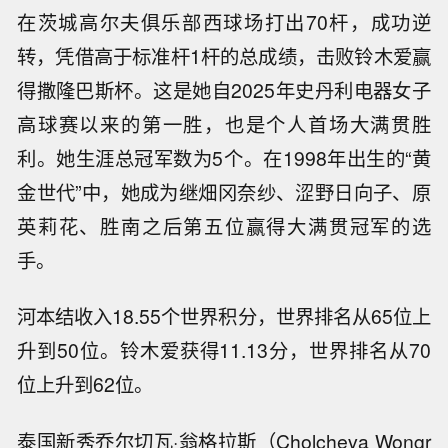
在茨城高尔夫俱乐部西球场打出70杆，成功逆
转，凭借高于标准杆1杆的总成绩，击败铃木爱赢
得撒隆巴斯杯。这是她自2025年史丹利电器女子
高球赛以来的第一胜，也是个人首场大满贯胜
利。她生涯总冠军数为5个。在1998年出生的“黄
金世代”中，她成为继畑冈奈纱、涩野日向子、原
英莉花、胜南之后第五位赢得大满贯冠军的选
手。
河本结收入18.55个世界积分，世界排名从65位上
升到50位。铃木爱获得11.13分，世界排名从70
位上升到62位。
泰国新秀乔尔切瓦·翁格拉斯（Cholcheva Wongr