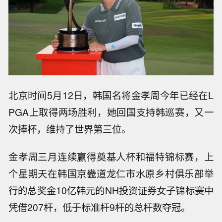
北京时间5月12日，韩国名将金孝周今年已经在L
PGA上取得两场胜利，她回国支持韩巡赛，又一
次捧杯，维持了世界第三位。
金孝周三月连续赢得奠基人杯和福特锦标赛，上
个星期天在韩国京畿道龙仁市水原乡村俱乐部举
行的总奖金10亿韩元的NH投资证券女子锦标赛中
凭借207杆，低于标准杆9杆的总杆数夺冠。