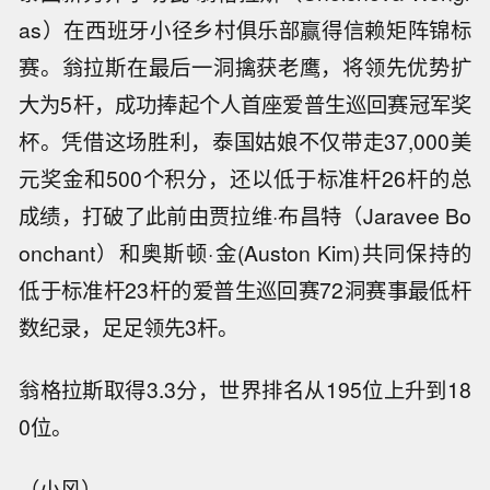
as）在西班牙小径乡村俱乐部赢得信赖矩阵锦标
赛。翁拉斯在最后一洞擒获老鹰，将领先优势扩
大为5杆，成功捧起个人首座爱普生巡回赛冠军奖
杯。凭借这场胜利，泰国姑娘不仅带走37,000美
元奖金和500个积分，还以低于标准杆26杆的总
成绩，打破了此前由贾拉维·布昌特（Jaravee Bo
onchant）和奥斯顿·金(Auston Kim)共同保持的
低于标准杆23杆的爱普生巡回赛72洞赛事最低杆
数纪录，足足领先3杆。
翁格拉斯取得3.3分，世界排名从195位上升到18
0位。
（小风）