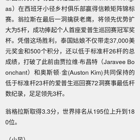
as）在西班牙小径乡村俱乐部赢得信赖矩阵锦标
赛。翁拉斯在最后一洞擒获老鹰，将领先优势扩
大为5杆，成功捧起个人首座爱普生巡回赛冠军奖
杯。凭借这场胜利，泰国姑娘不仅带走37,000美
元奖金和500个积分，还以低于标准杆26杆的总
成绩，打破了此前由贾拉维·布昌特（Jaravee Bo
onchant）和奥斯顿·金(Auston Kim)共同保持的
低于标准杆23杆的爱普生巡回赛72洞赛事最低杆
数纪录，足足领先3杆。
翁格拉斯取得3.3分，世界排名从195位上升到18
0位。
（小风）