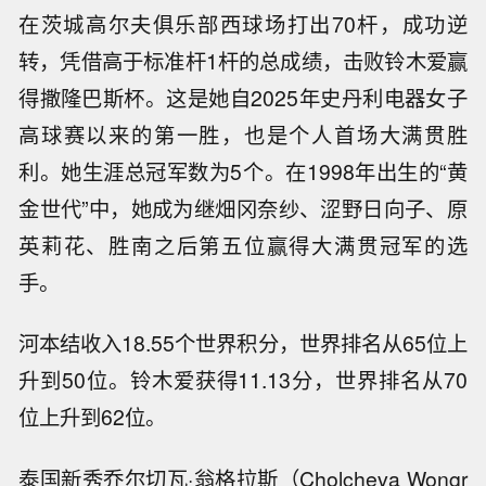
在茨城高尔夫俱乐部西球场打出70杆，成功逆
转，凭借高于标准杆1杆的总成绩，击败铃木爱赢
得撒隆巴斯杯。这是她自2025年史丹利电器女子
高球赛以来的第一胜，也是个人首场大满贯胜
利。她生涯总冠军数为5个。在1998年出生的“黄
金世代”中，她成为继畑冈奈纱、涩野日向子、原
英莉花、胜南之后第五位赢得大满贯冠军的选
手。
河本结收入18.55个世界积分，世界排名从65位上
升到50位。铃木爱获得11.13分，世界排名从70
位上升到62位。
泰国新秀乔尔切瓦·翁格拉斯（Cholcheva Wongr