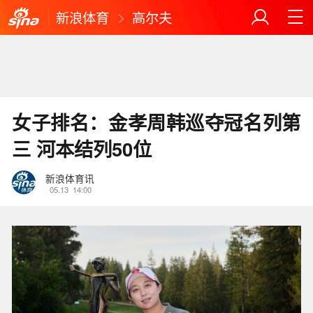
新浪体育
高尔夫
女子排名：金孝周韩巡夺冠名列第
三 河本结列50位
新浪体育讯
05.13
14:00