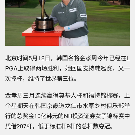
北京时间5月12日，韩国名将金孝周今年已经在L
PGA上取得两场胜利，她回国支持韩巡赛，又一
次捧杯，维持了世界第三位。
金孝周三月连续赢得奠基人杯和福特锦标赛，上
个星期天在韩国京畿道龙仁市水原乡村俱乐部举
行的总奖金10亿韩元的NH投资证券女子锦标赛中
凭借207杆，低于标准杆9杆的总杆数夺冠。