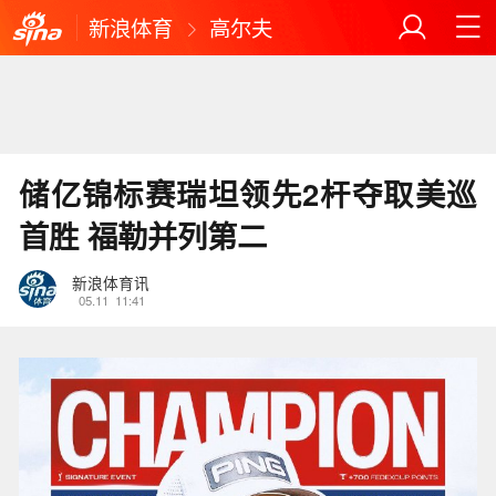
新浪体育
高尔夫
储亿锦标赛瑞坦领先2杆夺取美巡
首胜 福勒并列第二
新浪体育讯
05.11
11:41