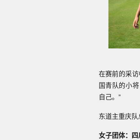
在赛前的采访
国青队的小将
自己。”
东道主重庆队
女子团体：四