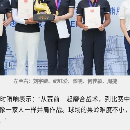
左至右：刘宇婕、纪钰爱、随响、何佳颖、周捷
时隋响表示：“从赛前一起磨合战术，到比赛
像一家人一样并肩作战。球场的果岭难度不小
。”