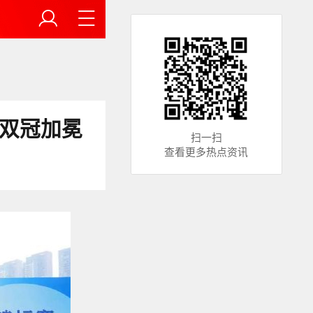
婕双冠加冕
扫一扫
查看更多热点资讯