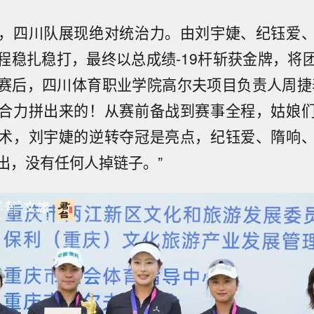
，四川队展现绝对统治力。由刘宇婕、纪钰爱
程稳扎稳打，最终以总成绩-19杆斩获金牌，将
赛后，四川体育职业学院高尔夫项目负责人周捷
合力拼出来的！从赛前备战到赛事全程，姑娘
术，刘宇婕的逆转夺冠是亮点，纪钰爱、隋响
出，没有任何人掉链子。”