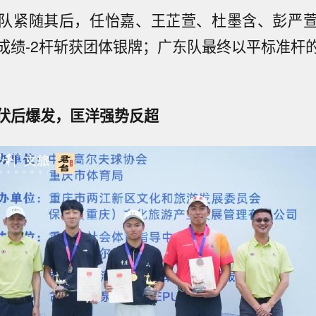
队紧随其后，任怡嘉、王芷萱、杜墨含、彭严
成绩-2杆斩获团体银牌；广东队最终以平标准杆
伏后爆发，匡洋强势反超