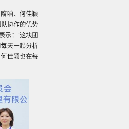
、隋响、何佳颖
团队协作的优势
表示：“这块团
们每天一起分析
、何佳颖也在每