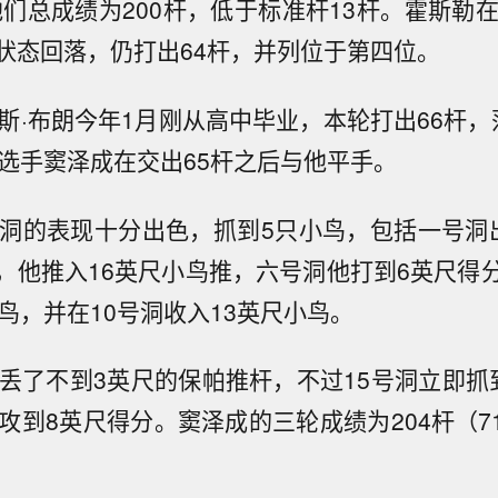
他们总成绩为200杆，低于标准杆13杆。霍斯勒在
状态回落，仍打出64杆，并列位于第四位。
德斯·布朗今年1月刚从高中毕业，本轮打出66杆，
国选手窦泽成在交出65杆之后与他平手。
个洞的表现十分出色，抓到5只小鸟，包括一号洞
，他推入16英尺小鸟推，六号洞他打到6英尺得
鸟，并在10号洞收入13英尺小鸟。
推丢了不到3英尺的保帕推杆，不过15号洞立即抓
攻到8英尺得分。窦泽成的三轮成绩为204杆（71-
。