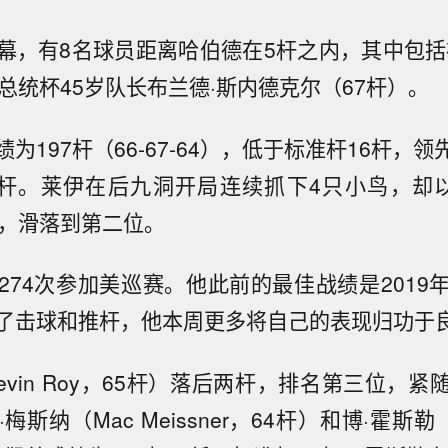
幕，有8名球员距离哈伯德在5杆之内，其中包括
总统杯45岁队长布兰德·斯内德克尔（67杆）。
为197杆（66-67-64），低于标准杆16杆，领
ai）一杆。莱伊在后九洞开局连续抓下4只小鸟，却
杆，滑落到第二位。
274次参加美巡赛。他此前的最佳战绩是2019
了击球和推杆，他本周更多将自己的表现归功于
evin Roy，65杆）落后两杆，排名第三位，
斯纳（Mac Meissner，64杆）和博·霍斯勒（Be