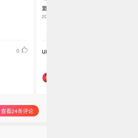
窦泽成不错，但别急着吹，PGA还早着
2026-05-10
广东佛山
回复TA
undefined
0
查看24条评论