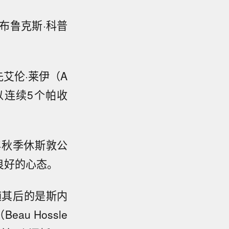
布鲁克斯·科普
先艾伦·莱伊（A
以连续5个帕收
年秋季休斯敦公
良好的心态。
紧随其后的是斯内
au Hossle