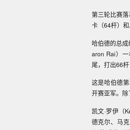
第三轮比赛落
卡（64杆）和
哈伯德的总成绩
aron R
尾，打出66
这是哈伯德第
开赛亚军。除
凯文·罗伊（K
德克尔、马克·梅