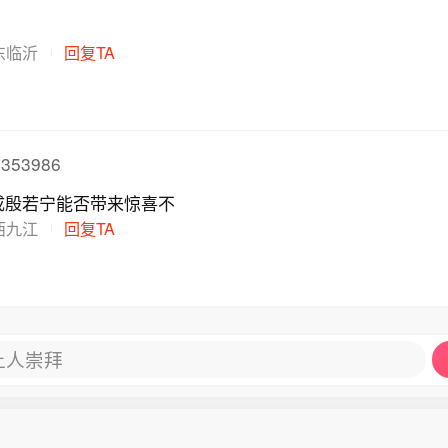
东临沂
回复TA
353986
成殷若宁能否带来惊喜不
西九江
回复TA
让人崇拜