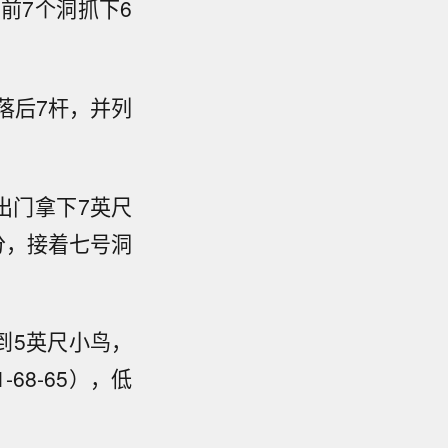
前7个洞抓下6
落后7杆，并列
出门拿下7英尺
分，接着七号洞
到5英尺小鸟，
68-65），低