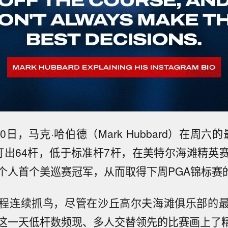
0日，马克·哈伯德（Mark Hubbard）在周六
打出64杆，低于标准杆7杆，在美特尔海滩精英
个人首个美巡赛冠军，从而取得下周PGA锦标赛
程连续抓鸟，尽管在沙丘高尔夫海滩俱乐部的
这一天低杆数频现、多人交替领先的比赛画上了