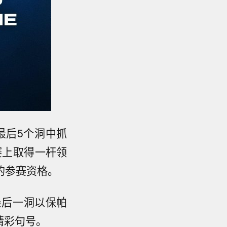
的最后5个洞中抓
赛上取得一杆领
的参赛资格。
最后一洞以保帕
精彩句号。