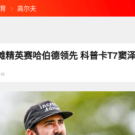
育
高尔夫
滩精英赛哈伯德领先 科普卡T7窦泽
:15