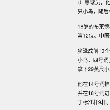
r）等球员，
只小鸟，随后
18岁的布莱
第12位。中
窦泽成前10
小鸟。四号洞
拿下29英尺小
他在14号洞
并在18号洞进
于标准杆9杆