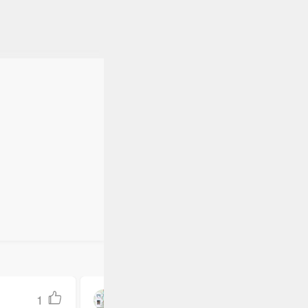
1
TimelessVoid