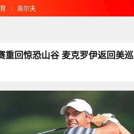
育
高尔夫
赛重回惊恐山谷 麦克罗伊返回美巡