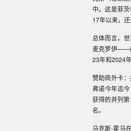
中。这是菲茨
17年以来，
总体而言，世
麦克罗伊——
23年和202
赞助商外卡：
弗诺今年迄今
获得的并列第
名。
马克斯-霍马