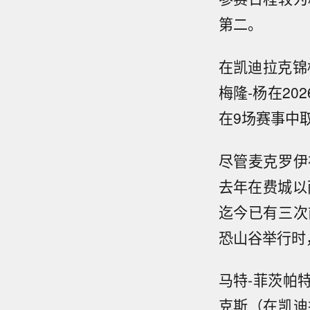
第二。
在凯迪拉克锦
梅隆-杨在2
在9场赛事中
尽管麦克罗伊
去年在费城以
迄今已有三次
恐山谷举行时
马特-菲茨帕
克斯（在凯迪