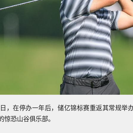
6日，在停办一年后，储亿锦标赛重返其常规举
的惊恐山谷俱乐部。