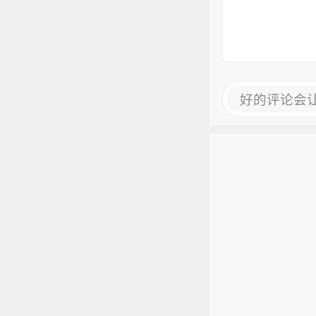
好的评论会