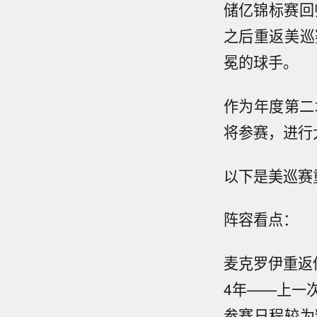
储亿锦标赛回
之后重返美巡
冕的球手。
作为年度第二
将参赛，进行
以下是美巡赛
阵容看点：
麦克罗伊重返
4年——上一
参赛日程较为