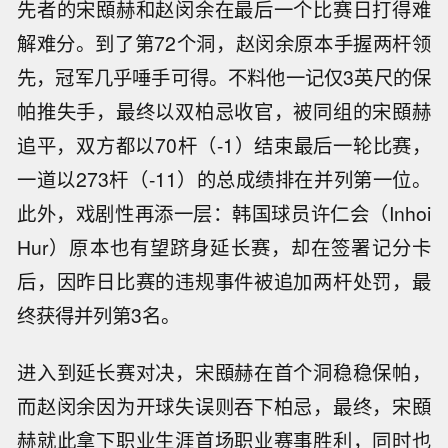
先者的宋䪸赫和赵闵余在最后一个比赛日打得难
解难分。到了第72个洞，赵闵余原本手握两杆领
先，冠军几乎唾手可得。不料他一记仅3英尺的保
帕推失手，最终以双柏忌收官，被同组的宋䪸赫
追平，双方都以70杆（-1）结束最后一轮比赛，
一道以273杆（-11）的总成绩排在并列第一位。
此外，戏剧性再添一层：韩国球员许仁会（Inhoi
Hur）原本也有望跻身延长赛，却在签署记分卡
后，因昨日比赛的违规事件被追加两杆处罚，最
终获得并列第3名。
进入到延长赛对决，宋䪸赫在首个洞稳稳保帕，
而赵闵余因为开球失误则吞下柏忌，最终，宋䪸
赫就此拿下职业生涯首场职业赛事胜利，同时也