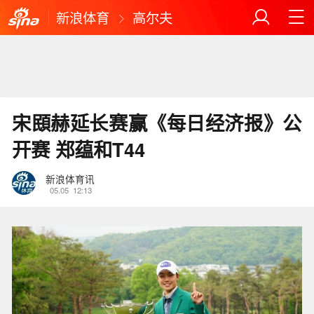
新浪体育
高尔夫
宋䪸赫延长赛赢《每日经济报》公
开赛 郑蕴和T44
新浪体育讯
05.05
12:13