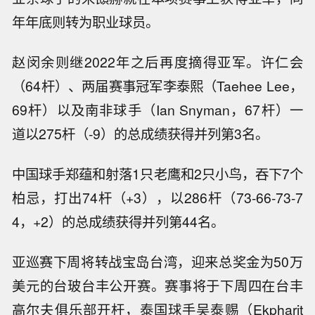
年年底则转为职业球员。
赵闵余则继2022年之后再度摘得亚军。许仁会
（64杆）、两届赛事冠军李泰熙（Taehee Lee，
69杆）以及南非球手（Ian Snyman，67杆）一
道以275杆（-9）的总成绩获得并列第3名。
中国球手郑蕴和射落1只老鹰和2只小鸟，吞下7个
柏忌，打出74杆（+3），以286杆（73-66-73-7
4，+2）的总成绩获得并列第44名。
亚巡赛下周将转战宝岛台湾，迎来总奖金为50万
美元的台玻台丰公开赛。赛事将于下周四在台丰
高尔夫俱乐部开杆，泰国球手吴泰赐（Ekpharit