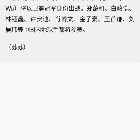
Wu）将以卫冕冠军身份出战。郑蕴和、白政恺、
林钰鑫、许安迪、肖博文、金子豪、王首谦、刘
晏玮等中国内地球手都将参赛。
（苏苏）