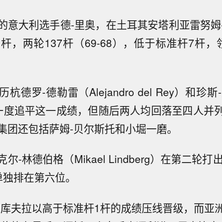
的意大利选手德-里奥，在土耳其安塔利亚雷努姆
杆，两轮137杆（69-68），低于标准杆7杆
德罗-德勒雷（Alejandro del Rey）和珍斯
p）曾一度追平这一成绩，但随后两人均回落至四人并
集团还包括萨姆-贝尔斯托和小堀一磨。
尔-林德伯格（Mikael Lindberg）在第二轮打
单独排在第六位。
-库夫拉以高于标准杆1杆的成绩压线晋级，而亚