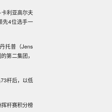
-卡利亚高尔夫
，领先4位选手一
-丹托普（Jens
列的第二集团，
出73杆后，以低
洲挥杆赛积分榜