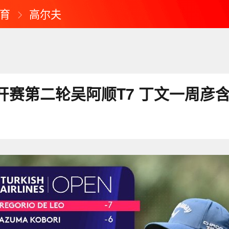
育
高尔夫
开赛第二轮吴阿顺T7 丁文一周彦