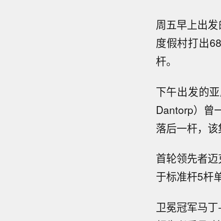
周五早上出发
度假村打出68
杆。
下午出发的亚历杭
Dantor
落后一杆，该
首轮领先者迈克
于标准杆5杆
卫冕冠军马丁