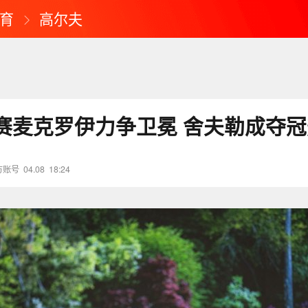
育
高尔夫
赛麦克罗伊力争卫冕 舍夫勒成夺冠
方账号
04.08
18:24