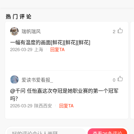
热门评论
2
瑞帆瑞风
一幅有温度的画面[鲜花][鲜花][鲜花]
2026-03-29
上海
回复TA
0
爱读书爱看报_
@千问 任怡嘉这次夺冠是她职业赛的第一个冠军
吗？
2026-03-29
陕西西安
回复TA
好的评论会让人崇拜
查看26条评论