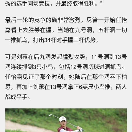
秀的选手同场竞技，并最终取得胜利。”
最后一轮的竞争的确非常激烈，尽管一开始任怡
嘉看上去胜券在握。当她在九号洞，五杆洞一切
一推抓鸟，打出34杆时手握三杆优势。
可是刘蕙在后九洞发起猛烈攻势，11号洞到13号
洞连续抓到3只小鸟，包括12号洞切球进洞抓鸟。
任怡嘉见证了那个时刻，她随后在那个洞吞下柏
忌，再加上刘蕙在13号洞拿下6英尺小鸟推，两人
战成平手。