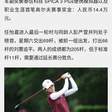
军副奖衡泰信科技 SPICA 3 Plus便携模拟器以及
职业生涯首笔高尔夫赛事奖金：人民币14.4万
元。
任怡嘉进入最后一轮时与同龄人彭严萱并列处于
榜首，星期六交出69杆，被前一组出发，打出66
杆的刘蕙追平。两人的成绩都为205杆，低于标准
杆11杆，需要通过延长赛分胜负。