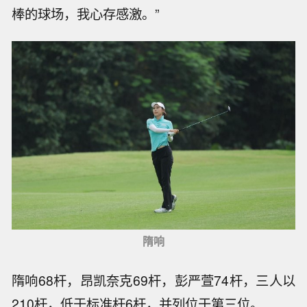
棒的球场，我心存感激。”
隋响
隋响68杆，昂凯奈克69杆，彭严萱74杆，三人以
210杆，低于标准杆6杆，并列位于第三位。