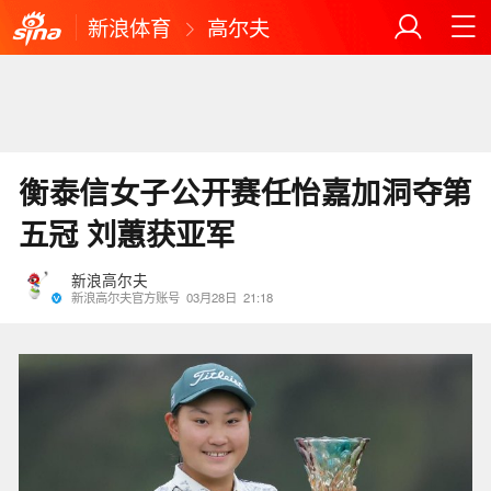
新浪体育
高尔夫
衡泰信女子公开赛任怡嘉加洞夺第
五冠 刘蕙获亚军
新浪高尔夫
新浪高尔夫官方账号
03月28日
21:18