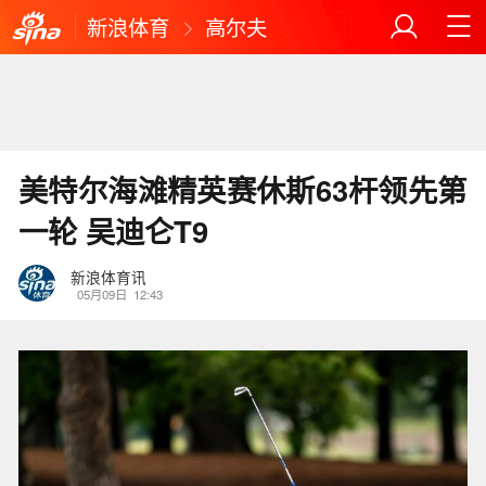
新浪体育
高尔夫
美特尔海滩精英赛休斯63杆领先第
一轮 吴迪仑T9
新浪体育讯
05月09日
12:43