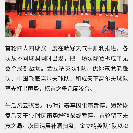
首轮四人四球赛一度在晴好天气中顺利推进，各
队从不同球洞同时出发，把一场队际赛拆成了无
数个局部战场。金立精英队1队、优你东莞老鹰
队、中国飞鹰高尔夫球队、和成天下高尔夫球队
率先打出声势，榜首之争几度咬合。
午后风云骤变。15时许赛事因雷雨暂停，短暂恢
复后又于17时因雨势增强最终暂停，首轮留下未
竟之局。次日清晨补洞归盘，金立精英队1队以-2