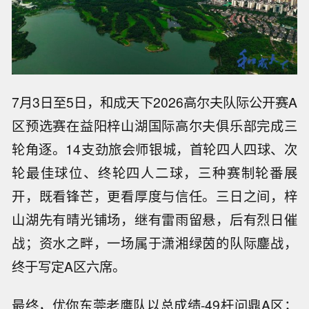
7月3日至5日，和成天下2026高尔夫队际公开赛A
区预选赛在益阳梓山湖国际高尔夫俱乐部完成三
轮角逐。14支劲旅会师银城，首轮四人四球、次
轮最佳球位、终轮四人二球，三种赛制轮番展
开，既看锋芒，更看厚度与信任。三日之间，梓
山湖先有晴光铺场，继有雷雨留悬，后有烈日催
战；资水之畔，一场属于潇湘绿茵的队际鏖战，
终于写定A区六席。
最终，优你东莞老鹰队以总成绩-49杆问鼎A区；