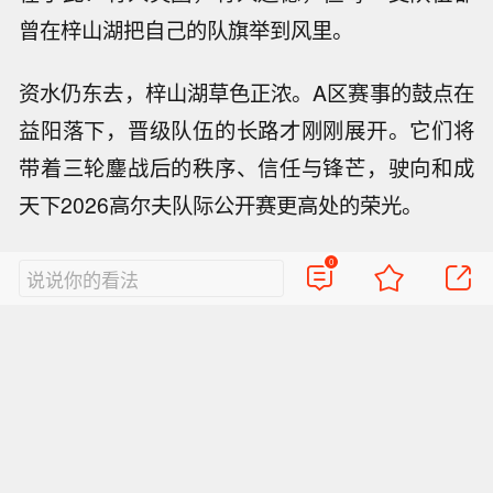
曾在梓山湖把自己的队旗举到风里。
资水仍东去，梓山湖草色正浓。A区赛事的鼓点在
益阳落下，晋级队伍的长路才刚刚展开。它们将
带着三轮鏖战后的秩序、信任与锋芒，驶向和成
天下2026高尔夫队际公开赛更高处的荣光。
B区赛事将于7月8日开杆，另外15支球队也已整
0
说说你的看法
装待发，角逐B区六席晋级名额。