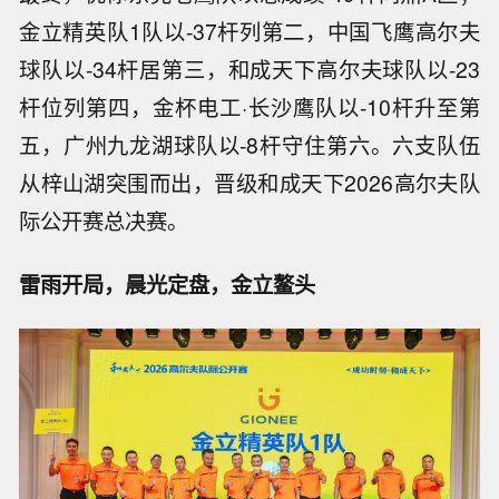
金立精英队1队以-37杆列第二，中国飞鹰高尔夫
球队以-34杆居第三，和成天下高尔夫球队以-23
杆位列第四，金杯电工·长沙鹰队以-10杆升至第
五，广州九龙湖球队以-8杆守住第六。六支队伍
从梓山湖突围而出，晋级和成天下2026高尔夫队
际公开赛总决赛。
雷雨开局，晨光定盘，金立鳌头