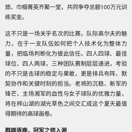
旅、巾帼菁英齐聚一堂，共同争夺总额100万元训
练奖金。
这不只是一场关乎名次的比赛。队际高尔夫的魅
力，在于一支队伍如何把个人技术化为整体力
量，把临场判断化为彼此信任。四人四球、最佳
球位、四人两球，三种团队赛制层层递进，考验
的不只是击球的稳定与果敢，更是排兵布阵、默
契协作和关键时刻的担当。老将的沉稳、新军的
锋芒、主场湘军的血性与女子球队的优雅力量，
将在梓山湖的湖光草色之间交汇成这个夏天最值
得期待的高球画卷。
群雄逐鹿，冠军之师入湘