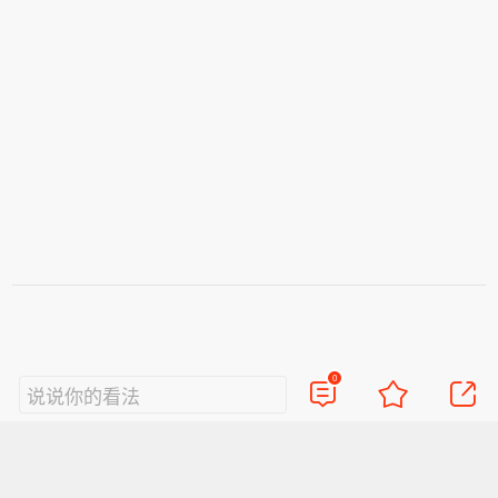
0
说说你的看法
视频
直播
美图
博客
看点
政务
搞笑
八卦
情感
旅游
佛学
众测