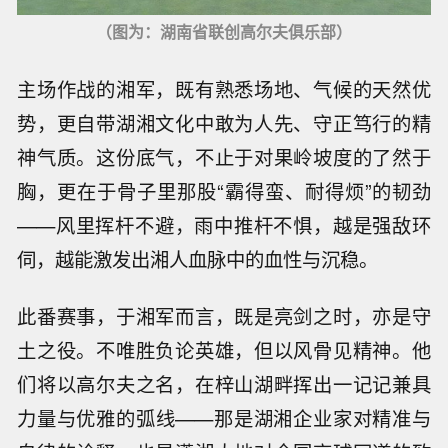
（图为：湖南省联创高尔夫俱乐部）
主场作战的湘军，既有熟悉场地、气候的天然优
势，更自带湖湘文化中敢为人先、守正笃行的精
神气质。这份底气，不止于对果岭坡度的了然于
胸，更在于骨子里那股“霸得蛮、耐得烦”的韧劲
——风里挥杆不避，雨中推杆不惧，越是强敌环
伺，越能激发出湘人血脉中的血性与沉稳。
此番赛事，于湘军而言，既是亮剑之时，亦是守
土之役。不唯胜负论英雄，但以风骨见精神。他
们将以高尔夫之名，在梓山湖畔挥出一记记兼具
力量与优雅的弧线——那是湖湘企业家对精准与