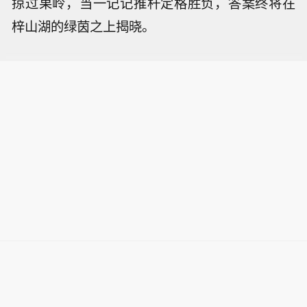
掠过果岭，当一记记推杆定格胜负，答案终将在
梓山湖的绿茵之上揭晓。