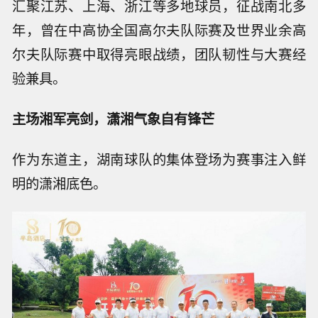
汇聚江苏、上海、浙江等多地球员，征战南北多
年，曾在中高协全国高尔夫队际赛及世界业余高
尔夫队际赛中取得亮眼战绩，团队韧性与大赛经
验兼具。
主场湘军亮剑，潇湘气象自有锋芒
作为东道主，湖南球队的集体登场为赛事注入鲜
明的潇湘底色。