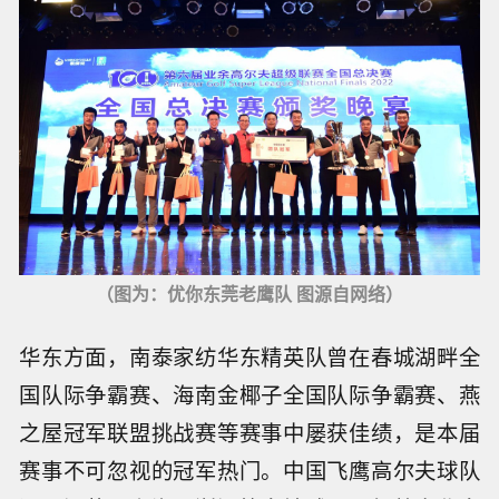
（图为：优你东莞老鹰队 图源自网络）
华东方面，南泰家纺华东精英队曾在春城湖畔全
国队际争霸赛、海南金椰子全国队际争霸赛、燕
之屋冠军联盟挑战赛等赛事中屡获佳绩，是本届
赛事不可忽视的冠军热门。中国飞鹰高尔夫球队