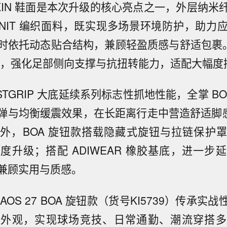
SKIN 鞋面是本次升级的核心亮点之一，外层纳
TKNIT 编织面料，既实现多场景环境防护，助
时依托动态贴合结构，兼顾轻盈质感与舒适包裹
K技术，强化足部侧向支撑与抗扭转能力，适配大幅
STGRIP 大底延续系列标志性抓地性能，全掌 BO
弹与均衡缓震效果，在长距离行走中营造舒适脚感，
外，BOA 旋钮款搭载隐藏式旋钮与拉链保护
度升级；搭配 ADIWEAR 橡胶基底，进一步
兼顾实用与质感。
HAOS 27 BOA 旋钮款（货号KI5739）传承实
流外观，实现球场竞技、日常通勤、潮流穿搭多