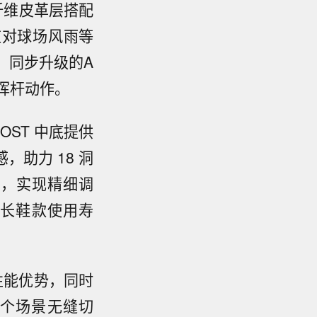
米纤维皮革层搭配
力应对球场风雨等
。同步升级的A
度挥杆动作。
OST 中底提供
助力 18 洞
罩，实现精细调
延长鞋款使用寿
战性能优势，同时
个场景无缝切