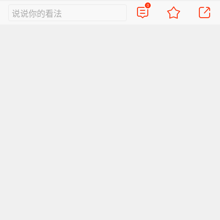
当年3月4日该报副刊再次报道了南苑球场：“国际
0
说说你的看法
娱乐和赛马俱乐部委员会邀请高尔夫乡村俱乐部
的会员，出席了南苑高尔夫球场的开幕式。这一
北京第三座球场的建成，说明高尔夫在北京已经
成为时髦的运动。”（本文原载于笔者和德国高尔
夫历史学者克里斯托弗∙迈斯特合著的《中国早期
高尔夫1870-1950》一书第八章，内容稍有更
改。未完待续）
南苑高尔夫球场