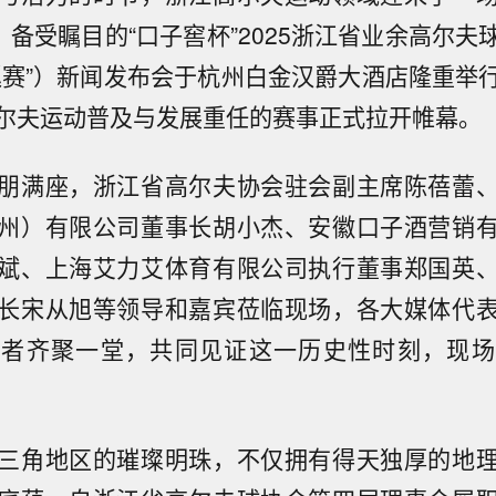
，备受瞩目的“口子窖杯”2025浙江省业余高尔
巡赛”）新闻发布会于杭州白金汉爵大酒店隆重举
尔夫运动普及与发展重任的赛事正式拉开帷幕。
朋满座，浙江省高尔夫协会驻会副主席陈蓓蕾
州）有限公司董事长胡小杰、安徽口子酒营销
斌、上海艾力艾体育有限公司执行董事郑国英
长宋从旭等领导和嘉宾莅临现场，各大媒体代
好者齐聚一堂，共同见证这一历史性时刻，现场
三角地区的璀璨明珠，不仅拥有得天独厚的地