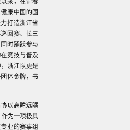
职以来，在俞春
和健康中国的国
全力打造浙江省
年巡回赛、长三
，同时踊跃参与
动在竞技与普及
中，浙江队更是
子团体金牌，书
高协以高瞻远瞩
。作为一项极具
其专业的赛事组