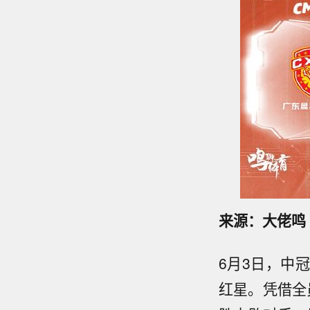
来源：大佬鸣
6月3日，中
红星。凭借全