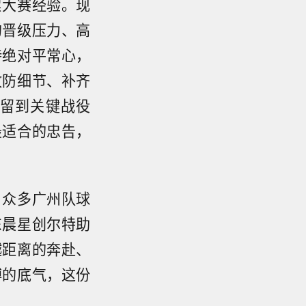
累大赛经验。现
的晋级压力、高
持绝对平常心，
攻防细节、补齐
留到关键战役
最适合的忠告，
。众多广州队球
东晨星创尔特助
越距离的奔赴、
搏的底气，这份