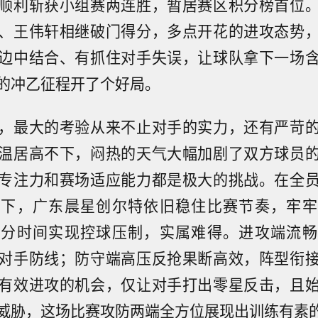
顺利斩获小组赛两连胜，暂居赛区积分榜首位
、王伟轩相继破门得分，多点开花的进攻态势
边中结合、有抓住对手失误，让球队拿下一场
的冲乙征程开了个好局。
，最大的考验从来不止对手的实力，还有严苛
温居高不下，闷热的天气大幅加剧了双方球员
专注力和赛场适应能力都是极大的挑战。在全
况下，广东晨星创尔特依旧稳住比赛节奏，牢牢
部分时间实现控球压制，实属难得。进攻端流畅
对手防线；防守端高压反抢果断高效，阵型衔
有效进攻的机会，仅让对手打出零星反击，且
威胁，这场比赛攻防两端全方位展现出训练有素