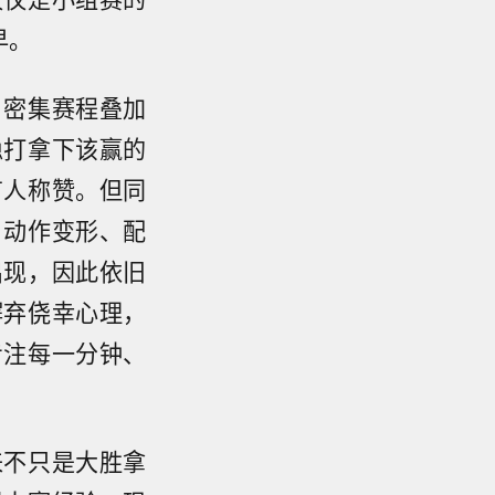
早。
。密集赛程叠加
稳打拿下该赢的
有人称赞。但同
、动作变形、配
出现，因此依旧
摒弃侥幸心理，
专注每一分钟、
来不只是大胜拿