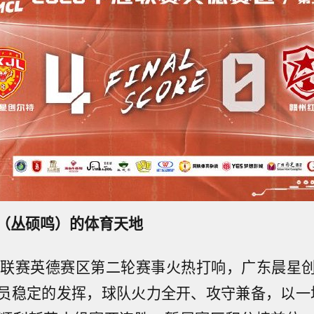
（丛硕鸣）的体育天地
冠联赛英德赛区第二轮赛事火热打响，广东晨星
员稳定的发挥，球队火力全开、攻守兼备，以一场