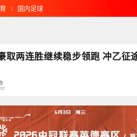
育
国内足球
豪取两连胜继续稳步领跑 冲乙征
合
:02