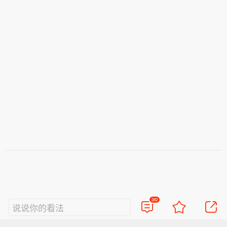
282
说说你的看法
视频
直播
美图
博客
看点
政务