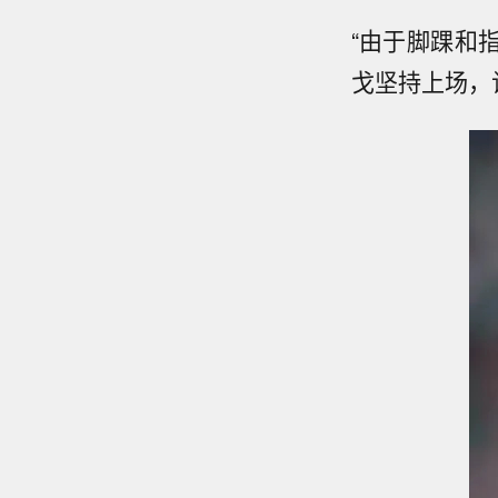
“由于脚踝和
戈坚持上场，