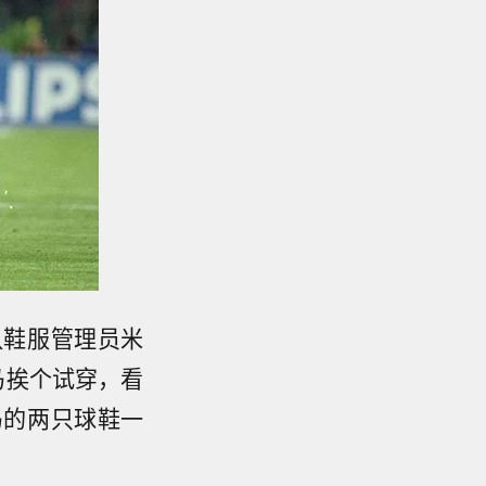
队鞋服管理员米
马挨个试穿，看
马的两只球鞋一
。