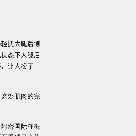
场轻抚大腿后侧
抗状态下大腿后
停，让人松了一
但这处肌肉的完
迈阿密国际在梅