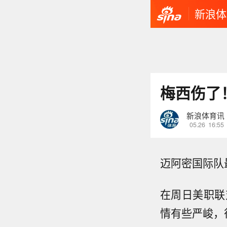
新浪体
梅西伤了
新浪体育讯
05.26
16:55
迈阿密国际队
在周日美职联
情有些严峻，