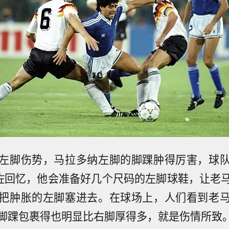
左脚伤势，马拉多纳左脚的脚踝肿得厉害，球
伦佐回忆，他会准备好几个尺码的左脚球鞋，让老
把肿胀的左脚塞进去。在球场上，人们看到老
脚踝包裹得也明显比右脚厚得多，就是伤情所致