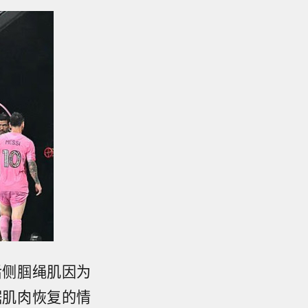
后侧腘绳肌因为
据肌肉恢复的情