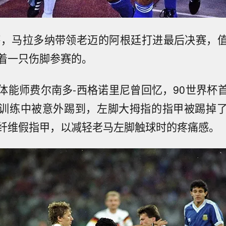
界杯，马拉多纳带领老迈的阿根廷打进最后决赛，
着一只伤脚参赛的。
体能师费尔南多-西格诺里尼曾回忆，90世界杯
训练中被意外踢到，左脚大拇指的指甲被踢掉
纤维假指甲，以减轻老马左脚触球时的疼痛感。