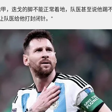
指甲，迭戈的脚不能正常着地，队医甚至说他踢
让队医给他打封闭针。”